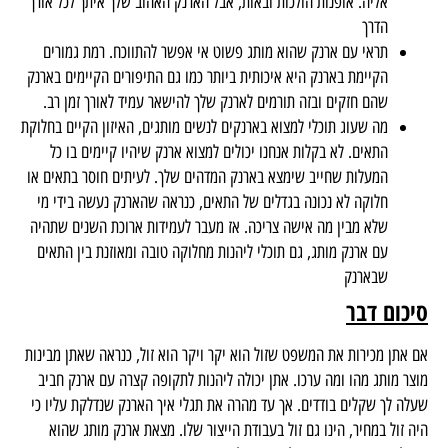
אליה. אופנות הולכות ובאות, אבל הארנק האהוב שלך איתך לכל אורך
הדרך
תראי עם ארנק שהוא מותג פשוט אי אפשר להתווכח. רמת גמורים
הקיימת בארנק היא איכותית ביותר כמו גם התיפורים הקיימים בארנק
שהם חזקים ובזה תורמים לארנק שלך להישאר עמיד לאורך זמן רב.
מה שעוג תוכלי למצוא בארנקים לנשים מותגים, האיזון הקיים בחלוקת
התאים. לא בקלות אנחנו יכולים למצוא ארנק שיהיו קיימים בו כל
המעלות שחייב שימצא בארנק המדהים שלך. לעיתים חוסר בתאים או
חלוקה לא נכונה בגדלים של התאים, כנראה שהארנק נעשה בידי מי
שלא מבין מה אישה צריכה. אז מעבר לעמידות ארוכת השנים שתהיה
עם ארנק מותג, גם תוכלי ליהנות מחלוקה טובה ומאוזנת בין התאים
שבארנק
סיכום דבר
אם אתן מכירות את המשפט שזול הוא יקר ויקר הוא זול, כנראה שאתן מבינות
מוצר מותג מהו ומה ערכו. אתן יכולה ליהנות לתקופה קצרה עם ארנק חביב
שעלה לך שקלים בודדים. אך עד מהרה את תגלי איך הארנק שנדלקת עליו כי
היה זול במחיר, הינו גם זול בעבודת הייצור שלו. מצאת ארנק מותג שהוא