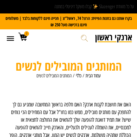
על כל מזוודת Slazenger
קבלו משקל דיגיטלי במתנה
בקרו אותנו גם בחנות הפיזית: הרצל 74, ראשל”צ | חנייה חינם ללקוחות בלבד | משלוחים
חינם ברכישה מעל 250 ₪
0
המותגים המובילים לנשים
עמוד הבית
/
כללי
/ המותגים המובילים לנשים
האם את חושבת לקנות ארנק? האם חלפה בראשך המחשבה שמגיע גם לך
להתפנק עם מותגים מובילים, ממש כמו בחו"ל אבל עם המחירים הכי נוחים
שיש? את תמיד דואגת להופעה שלך להתאים את החולצה לחצאית או
למכנסיים, את השמלה לעגילים ולנעליים, והארנק חייב להתאים להופעה
הכוללת שתהיה מושלמת. ארנקים לנשים יש המון, אבל מותגי ארנקים, הופך