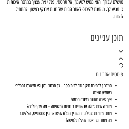
מושלם עבורך והוא ממש לטעמך, אל תהססי, פנקי את עצמך במתנה איכותית
כי מגיע לך. מוזמנת להיכנס לאתר הבית של חנות ארנקי ראשון ולהתחיל
להנות.
תוכן עניינים
פוסטים אחרונים
המדריך לבחירת תיק חזרה לבית ספר – כך תבחרו נכון ולא תצטרכו להחליף
באמצע השנה
איך לארוז מזוודה בצורה חכמה?
מזוודה אחת גדולה או שתיים בינוניות למשפחה – מה עדיף ולמה?
מותגי מזוודות מובילים: המדריך המלא להשוואה בין סמסונייט, ושלזינגר
מה מותר ומה אסור להעלות לטיסה?