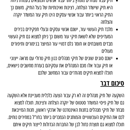
תיק עבור מנהלים מומלץ ביותר עבור אנשים הנמצאים בעמדת ניהול
היא תיק שישדר הצלחה, רצינות ואיכותיות של בעל התיק. משום כך
התיק הראוי ביותר עבור אנשי עסקים הינו תיק עור המשדר יוקרה
והצלחה
מלבד תיק העשוי עור, ישנם אנשי עסקים ובעלי תפקידים בכירים
המעדיפים שלא לשאת תיקי עור משום כך ניתן למצוא גם תיק העשוי
מבדים משובחים או חומר גלם דמויי עור המיוצר בגימורים ותיפורים
מעולים
ישנם סוגים שונים של תיקי מנהלים כגון תיק טרולי עם מראה ייצוגי
או תיק עבור אלו מכם המנהלים את עסקיהם בעזרת מחשבים נישאים,
תוכלו למצוא תיקים מהודרים עבור המחשב שלכם
סיכום דבר
השקעה של תיק מנהלים זה לא רק עבור הצעה כלכלית מעניינת אלא השקעה
גם של תיק פיסי המשדר סטטוס של יוקרה הצלחה ורצינות. תוכלו למצוא
מבחר של תיקי מנהלים בחנות האינטרנט של ארנקי ראשון, חנות המייבאת
לכם את התיקים העכשוויים והמותגים הנמכרים ביותר בחו"ל במחירים נוחים.
תוכלו למצוא גם תוצרת כחול לבן של החברות הגדולות לייצור תיקים איתם