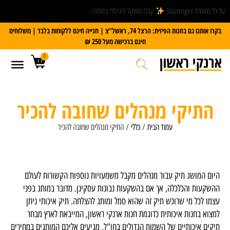
על כל מזוודת Slazenger
קבלו משקל דיגיטלי במתנה
בקרו אותנו גם בחנות הפיזית: הרצל 74, ראשל”צ | חנייה חינם ללקוחות בלבד | משלוחים
חינם ברכישה מעל 250 ₪
0
התיקי מנהלים שחובה להכיר
עמוד הבית
/
כללי
/ התיקי מנהלים שחובה להכיר
היום המושג תיק עבור מנהלים מקבל משמעויות נוספות הקשורות לעולם
ההשקעות והכלכלה, אך אם בהשקעות נבונות עסקינן. מדובר במותג בפני
עצמו לכל מי שרוכש תיק זה שהוא סמל ומותג להצלחה. תיק איכותי ניתן
למצוא בחנות איכותית כדוגמת חנות ארנקי ראשון, המייבאת לארץ מבחר
תיקים איכותיים של השמות הגדולים בחו"ל, מגיעים אליכם המותגים במחירים