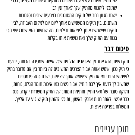
של התיק שיהיה עשוי עם תיפורים מחוזקים וגימורים מעולים, בכדי
שתוכלי ליהנות מהתיק שלך לאורך זמן רב
ישנם מגוון רחב של תיקים המסוגננים בצבעים שונים וסגנונות
משתנים, בין תיקים המשמשים אותך ליום יום למקום העבודה, לבין
תיקים שישמשו אותך ליציאות ובילויים. מה שחשוב הוא שתרגישי הכי
בנוח עם התיק שלך ואת נושאת אותו בקלות
סיכום דבר
תיק נשים, הוא אחד מן האביזרים הנלווים שכל אישה שמכירה בזכותה, יודעת
כי תיק נכון ישמש אותה עבור הצרכים החשובים לה ביותר בין אם מדובר בתיק
לשימוש היום יומי או תיק שישמש אותך ליציאות. ישנם כמה פרמטרים
שחשוב לך לדעת איך לבחור תיק עבור נשים כמו איכות חומר הגלם, נוחות,
חלוקה טובה של תאי התיק וחתימת המותג של התיק המשדרת יוקרה. כנסי
כבר עכשיו לאתר חנות ארנקי ראשון, ותוכלי להזמין תיק שיגיע עד אלייך.
המשלוח בפריסה ארצית.
תוכן עניינים