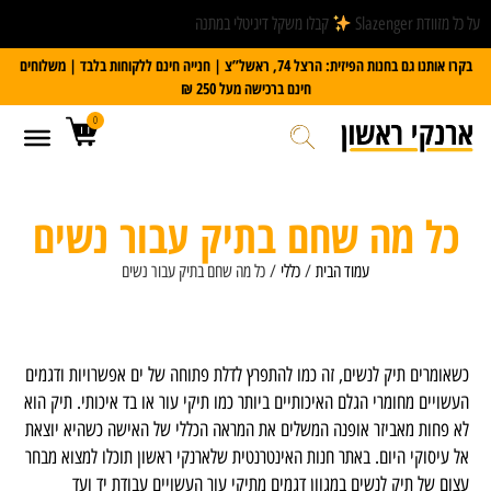
על כל מזוודת Slazenger
קבלו משקל דיגיטלי במתנה
בקרו אותנו גם בחנות הפיזית: הרצל 74, ראשל”צ | חנייה חינם ללקוחות בלבד | משלוחים
חינם ברכישה מעל 250 ₪
0
כל מה שחם בתיק עבור נשים
עמוד הבית
/
כללי
/ כל מה שחם בתיק עבור נשים
כשאומרים תיק לנשים, זה כמו להתפרץ לדלת פתוחה של ים אפשרויות ודגמים
העשויים מחומרי הגלם האיכותיים ביותר כמו תיקי עור או בד איכותי. תיק הוא
לא פחות מאביזר אופנה המשלים את המראה הכללי של האישה כשהיא יוצאת
אל עיסוקי היום. באתר חנות האינטרנטית שלארנקי ראשון תוכלו למצוא מבחר
עצום של תיק לנשים במגוון דגמים מתיקי עור העשויים עבודת יד ועד