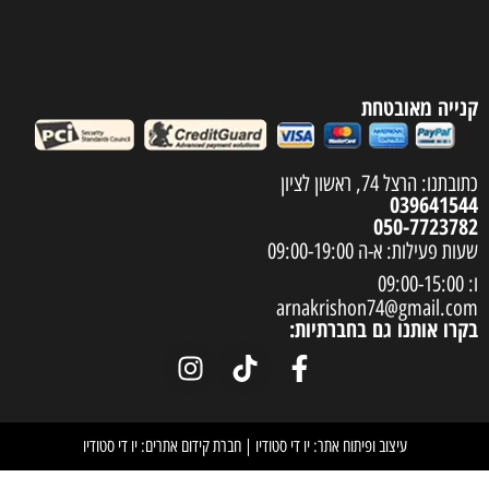
arnakrish
חברתיות:
וח אתר: יו די סטודיו
|
חברת קידום אתרים: יו די סטודיו