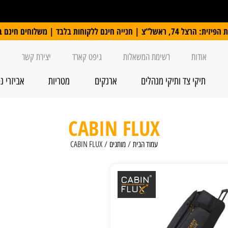
 ללקוחות בלבד | משלוחים חינם ברכישה מעל 250 ₪
אודות
רשימת המשאלות
גיפט קארד
יצירת קשר
תיקי צד ותיקי מנהלים
ארנקים
מטריות
אביזרי נ
CABIN FLUX
עמוד הבית
/
מותגים
/ CABIN FLUX