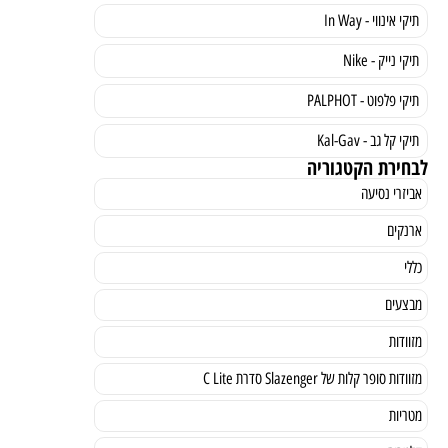
תיקי אינווי - In Way
תיקי נייק - Nike
תיקי פלפוט - PALPHOT
תיקי קל גב - Kal-Gav
לבחירת הקטגוריה
אביזרי נסיעה
ארנקים
כללי
מבצעים
מזוודות
מזוודות סופר קלות של Slazenger סדרת C Lite
מטריות