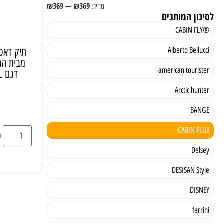
₪
369
—
₪
369
לסינון המותגים
®CABIN FLY
Alberto Bellucci
american tourister
ד
Arctic hunter
BANGE
CABIN FLUX
Delsey
DESISAN Style
DISNEY
ferrini