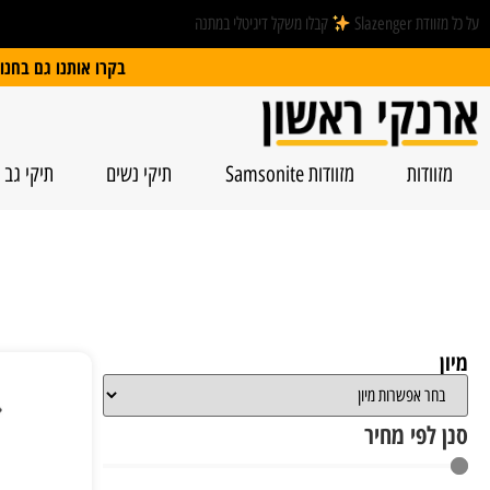
על כל מזוודת Slazenger
קבלו משקל דיגיטלי במתנה
בקרו אותנו גם בחנות הפיזית: הרצל 74, ראשל”צ | חנייה חינם
מזוודות
מזוודות Samsonite
תיקי נשים
תיקי גב
מיון
סנן לפי מחיר