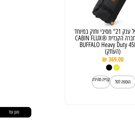
תיק דאפל ענק 21" מסיבי וחזק במיוחד
מבית החברה הקנדית ®CABIN FLUX
גם BUFFALO Heavy Duty 45L
(העתק)
₪
369.00
קנייה מהירה
הוספה לסל
טען עוד