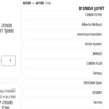
₪
580
—
₪
180
לסינון המותגים
®CABIN FLY
Alberto Bellucci
american tourister
Arctic hunter
BANGE
CABIN FLUX
Delsey
DESISAN Style
DISNEY
ferrini
שביר PP דגם LYNX מבית GIPRO