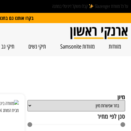
על כל מזוודת Slazenger
קבלו משקל דיגיטלי במתנה
בקרו אותנו גם בחנות הפיזית: הרצל 74, ראשל”צ | חנייה חינם
מזוודות
מזוודות Samsonite
תיקי נשים
תיקי גב
מיון
סנן לפי מחיר