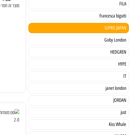
FILA
מוצר זה חסר כר
francesca bigutti
GIPRO JAPAN
Goby London
HEDGREN
HYPE
IT
janet london
JORDAN
just
Kiss Whale