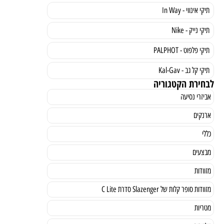
תיקי אינווי - In Way
תיקי נייק - Nike
תיקי פלפוט - PALPHOT
תיקי קל גב - Kal-Gav
לבחירת הקטגוריה
אביזרי נסיעה
ארנקים
כללי
מבצעים
מזוודות
מזוודות סופר קלות של Slazenger סדרת C Lite
מטריות