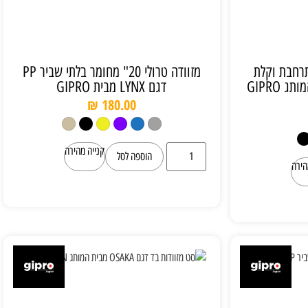
נונית בד 24" מתרחבת וקלת
מזוודה טרולי 20" מחומר בלתי שביר PP
משקל דגם OSAKA מבית המותג GIPRO
דגם LYNX מבית GIPRO
₪
180.00
קנייה מהירה
הוספה לסל
הירה