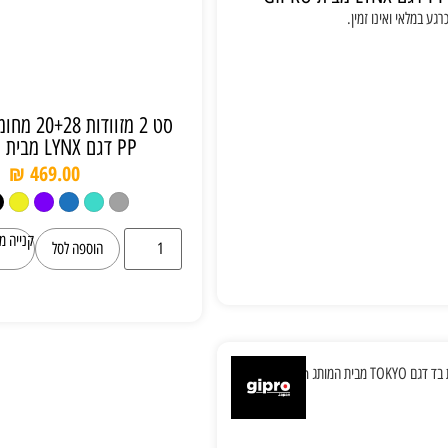
גע במלאי ואינו זמין.
סט 2 מזוודו
PP דגם LYNX מבית GIPRO
₪
469.00
קנייה מ
הוספה לסל