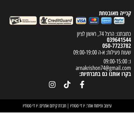
arnakrish
חברתיות:
וח אתר: יו די סטודיו
|
חברת קידום אתרים: יו די סטודיו