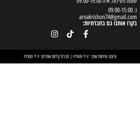
arnakrish
חברתיות:
וח אתר: יו די סטודיו
|
חברת קידום אתרים: יו די סטודיו