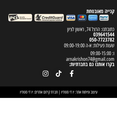
arnakrish
חברתיות:
וח אתר: יו די סטודיו
|
חברת קידום אתרים: יו די סטודיו