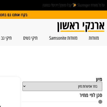
על כל מזוודת Slazenger
קבלו משקל דיגיטלי במתנה
בקרו אותנו גם בחנות הפיזית: הרצל 74, ראשל”צ | חנייה חינם
מזוודות
מזוודות Samsonite
תיקי נשים
תיקי גב
מיון
סנן לפי מחיר