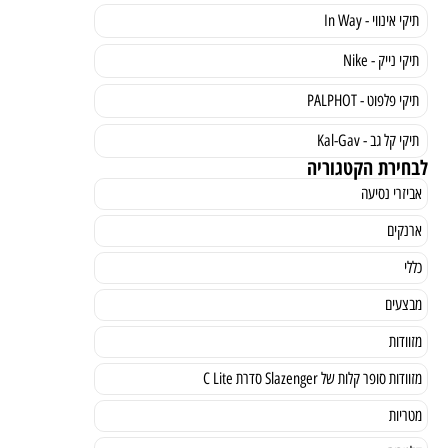
תיקי אינווי - In Way
תיקי נייק - Nike
תיקי פלפוט - PALPHOT
תיקי קל גב - Kal-Gav
לבחירת הקטגוריה
אביזרי נסיעה
ארנקים
כללי
מבצעים
מזוודות
מזוודות סופר קלות של Slazenger סדרת C Lite
מטריות