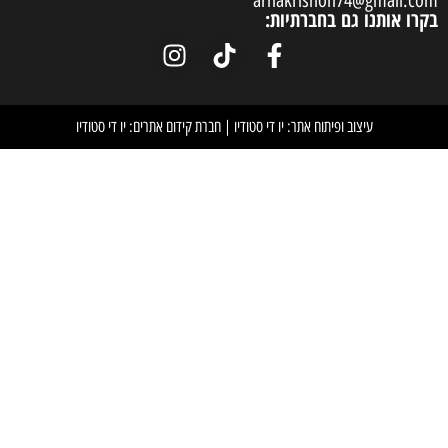
arnakrish
חברתיות:
וח אתר: יו די סטודיו
|
חברת קידום אתרים: יו די סטודיו