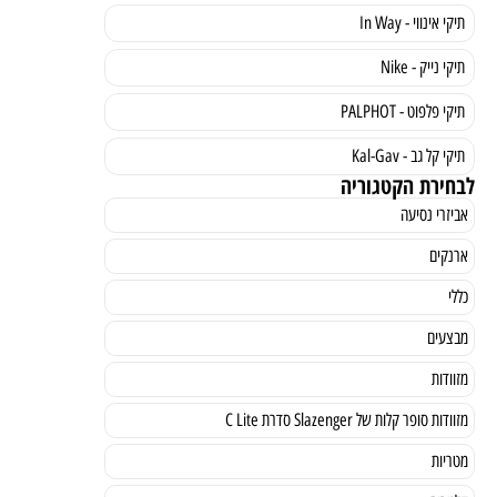
תיקי אינווי - In Way
תיקי נייק - Nike
תיקי פלפוט - PALPHOT
תיקי קל גב - Kal-Gav
לבחירת הקטגוריה
אביזרי נסיעה
ארנקים
כללי
מבצעים
מזוודות
מזוודות סופר קלות של Slazenger סדרת C Lite
מטריות