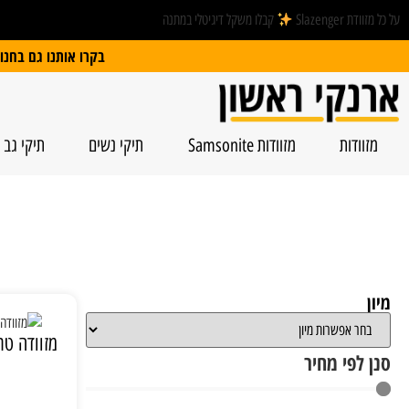
על כל מזוודת Slazenger
קבלו משקל דיגיטלי במתנה
בקרו אותנו גם בחנות הפיזית: הרצל 74, ראשל”צ | חנייה חינם
מזוודות
מזוודות Samsonite
תיקי נשים
תיקי גב
מיון
סנן לפי מחיר