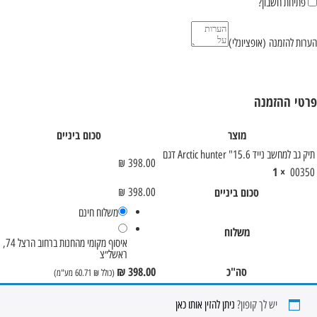
פתיחת חשבון?
הערות להזמנה
(אופציונלי)
פרטי ההזמנה
מוצר
סכום ביניים
תיק גב למחשב נייד 15.6" Arctic hunter דגם
₪
398.00
× 1
00350
סכום ביניים
₪
398.00
משלוח חינם
משלוח
איסוף מקומי מהחנות ברחוב הרצל 74,
ראשל״צ
סה"כ
398.00
₪
(כולל
₪
60.71
מע"מ)
יש לך קופון?
ניתן להזין אותו כאן