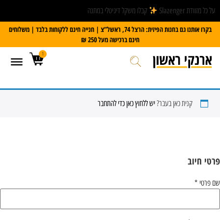
על כל מזוודת Slazenger
קבלו משקל דיגיטלי במתנה
בקרו אותנו גם בחנות הפיזית: הרצל 74, ראשל”צ | חנייה חינם ללקוחות בלבד | משלוחים
חינם ברכישה מעל 250 ₪
1
קנית כאן בעבר?
יש ללחוץ כאן כדי להתחבר
פרטי חיוב‫
שם פרטי
*