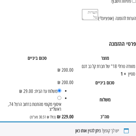
פתיחת חשבון?
הערות להזמנה
(אופציונלי)
פרטי ההזמנה
מוצר
סכום ביניים
מזוודה טרולי 18" של חברת קל גב דגם
₪
200.00
× 1
סטיץ
סכום ביניים
₪
200.00
משלוח עד הבית:
29.00
₪
משלוח
איסוף מקומי מהחנות ברחוב הרצל 74,
ראשל״צ
סה"כ
229.00
₪
(כולל
₪
30.51
מע"מ)
יש לך קופון?
ניתן להזין אותו כאן