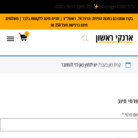
על כל מזוודת Slazenger
קבלו משקל דיגיטלי במתנה
בקרו אותנו גם בחנות הפיזית: הרצל 74, ראשל”צ | חנייה חינם ללקוחות בלבד | משלוחים
חינם ברכישה מעל 250 ₪
1
קנית כאן בעבר?
יש ללחוץ כאן כדי להתחבר
פרטי חיוב‫
שם פרטי
*