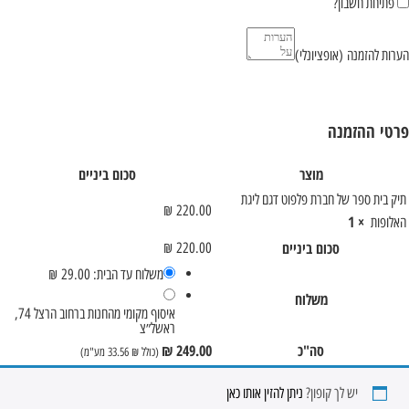
פתיחת חשבון?
הערות להזמנה
(אופציונלי)
פרטי ההזמנה
מוצר
סכום ביניים
תיק בית ספר של חברת פלפוט דגם ליגת
₪
220.00
× 1
האלופות
סכום ביניים
₪
220.00
משלוח עד הבית:
29.00
₪
משלוח
איסוף מקומי מהחנות ברחוב הרצל 74,
ראשל״צ
סה"כ
249.00
₪
(כולל
₪
33.56
מע"מ)
יש לך קופון?
ניתן להזין אותו כאן