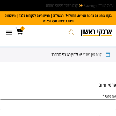
על כל מזוודת Slazenger
קבלו משקל דיגיטלי במתנה
בקרו אותנו גם בחנות הפיזית: הרצל 74, ראשל”צ | חנייה חינם ללקוחות בלבד | משלוחים
חינם ברכישה מעל 250 ₪
1
קנית כאן בעבר?
יש ללחוץ כאן כדי להתחבר
פרטי חיוב‫
שם פרטי
*