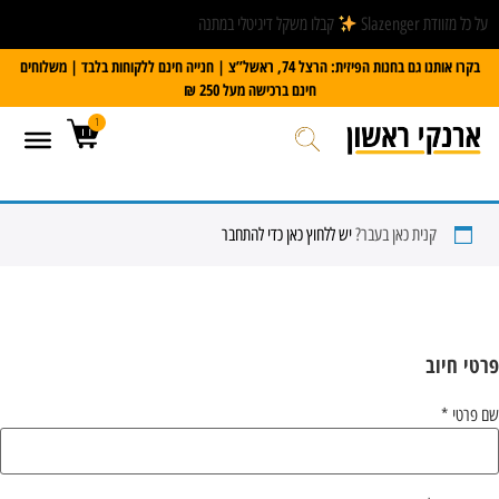
על כל מזוודת Slazenger
קבלו משקל דיגיטלי במתנה
בקרו אותנו גם בחנות הפיזית: הרצל 74, ראשל”צ | חנייה חינם ללקוחות בלבד | משלוחים
חינם ברכישה מעל 250 ₪
1
קנית כאן בעבר?
יש ללחוץ כאן כדי להתחבר
פרטי חיוב‫
שם פרטי
*