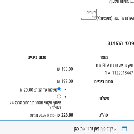
פתיחת חשבון?
הערות להזמנה
(אופציונלי)
פרטי ההזמנה
מוצר
סכום ביניים
תיק גב של חברת FILA דגם
₪
199.00
× 1
1122018447
סכום ביניים
₪
199.00
משלוח עד הבית:
29.00
₪
משלוח
איסוף מקומי מהחנות ברחוב הרצל 74,
ראשל״צ
סה"כ
228.00
₪
(כולל
₪
30.36
מע"מ)
יש לך קופון?
ניתן להזין אותו כאן