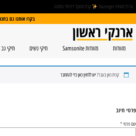
על כל מזוודת Slazenger
קבלו משקל דיגיטלי במתנה
בקרו אותנו גם בחנות הפיזית: הרצל 74, ראשל”צ | חנייה חינם
מזוודות
מזוודות Samsonite
תיקי נשים
תיקי גב
קנית כאן בעבר?
יש ללחוץ כאן כדי להתחבר
פרטי חיוב‫
שם פרטי
*