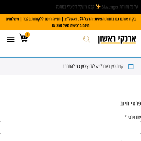
על כל מזוודת Slazenger
קבלו משקל דיגיטלי במתנה
בקרו אותנו גם בחנות הפיזית: הרצל 74, ראשל”צ | חנייה חינם ללקוחות בלבד | משלוחים
חינם ברכישה מעל 250 ₪
1
קנית כאן בעבר?
יש ללחוץ כאן כדי להתחבר
פרטי חיוב‫
שם פרטי
*