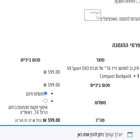
פתיחת חשבון?
הערות להזמנה
(אופציונלי)
פרטי ההזמנה
מוצר
סכום ביניים
תיק גב למחשב נייד 16" של חברת VX Sport EVO
₪
599.00
× 1
Compact Backpack
סכום ביניים
₪
599.00
משלוח חינם
משלוח
איסוף מקומי מהחנות ברחוב
הרצל 74, ראשל״צ
סה"כ
599.00
₪
(כולל
₪
91.37
מע"מ)
יש לך קופון?
ניתן להזין אותו כאן