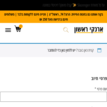
על כל מזוודת Slazenger
קבלו משקל דיגיטלי במתנה
בקרו אותנו גם בחנות הפיזית: הרצל 74, ראשל”צ | חנייה חינם ללקוחות בלבד | משלוחים
חינם ברכישה מעל 250 ₪
1
קנית כאן בעבר?
יש ללחוץ כאן כדי להתחבר
פרטי חיוב‫
שם פרטי
*