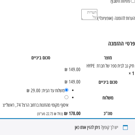
פתיחת חשבון?
הערות להזמנה
(אופציונלי)
פרטי ההזמנה
מוצר
סכום ביניים
תיק גב לבית ספר של חברת HYPE
₪
149.00
× 1
סכום ביניים
₪
149.00
משלוח עד הבית:
29.00
₪
משלוח
איסוף מקומי מהחנות ברחוב הרצל 74, ראשל״צ
סה"כ
178.00
₪
(כולל
₪
22.73
מע"מ)
יש לך קופון?
ניתן להזין אותו כאן