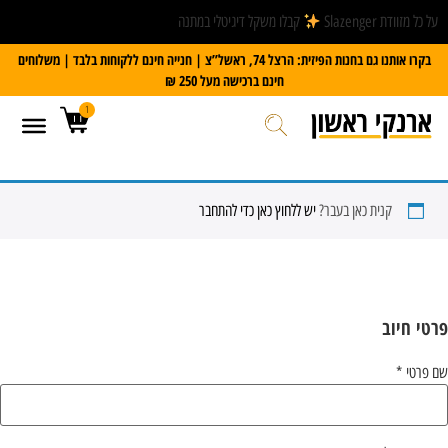
על כל מזוודת Slazenger
קבלו משקל דיגיטלי במתנה
בקרו אותנו גם בחנות הפיזית: הרצל 74, ראשל”צ | חנייה חינם ללקוחות בלבד | משלוחים
חינם ברכישה מעל 250 ₪
1
קנית כאן בעבר?
יש ללחוץ כאן כדי להתחבר
פרטי חיוב‫
שם פרטי
*