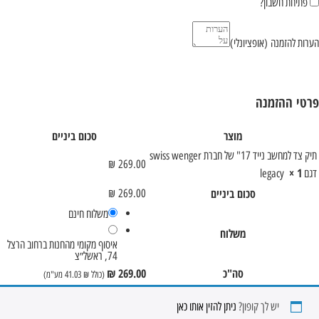
פתיחת חשבון?
הערות להזמנה
(אופציונלי)
פרטי ההזמנה
מוצר
סכום ביניים
תיק צד למחשב נייד 17" של חברת swiss wenger
₪
269.00
× 1
דגם legacy
סכום ביניים
₪
269.00
משלוח חינם
משלוח
איסוף מקומי מהחנות ברחוב הרצל
74, ראשל״צ
סה"כ
269.00
₪
(כולל
₪
41.03
מע"מ)
יש לך קופון?
ניתן להזין אותו כאן