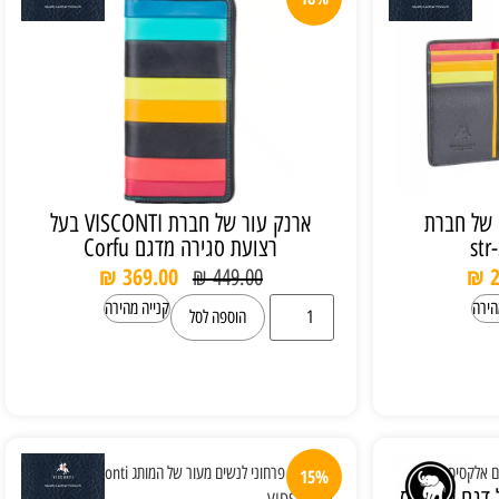
 של חברת
ארנק עור של חברת VISCONTI בעל
רצועת סגירה מדגם Corfu
₪
369.00
₪
2
₪
449.00
הירה
קנייה מהירה
הוספה לסל
15%
 דגם אלקסיס