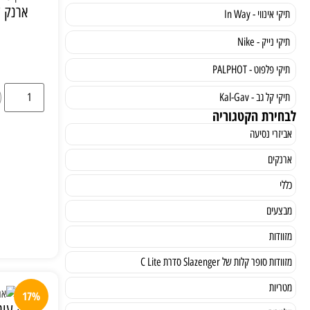
ארנק ע
תיקי אינווי - In Way
תיקי נייק - Nike
תיקי פלפוט - PALPHOT
תיקי קל גב - Kal-Gav
לבחירת הקטגוריה
אביזרי נסיעה
ארנקים
כללי
מבצעים
מזוודות
מזוודות סופר קלות של Slazenger סדרת C Lite
מטריות
17%
ארנק עור