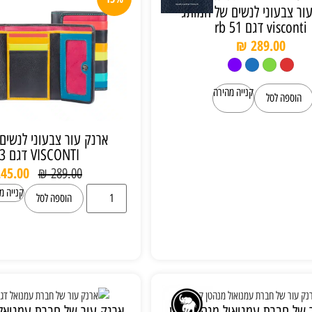
ור צבעוני לנשים של המותג
visconti דגם rb 51
₪
289.00
קנייה מהירה
הוספה לסל
ארנק עור צבעוני לנשים
VISCONTI דגם str-3
45.00
₪
289.00
קנייה מ
הוספה לסל
 של חברת עמנואול מנהטן קטן
ארנק עור של חברת עמנואל