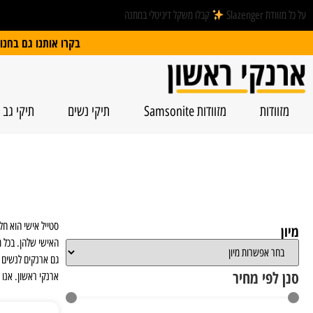
על כל מזוודת Slazenger
קבלו משקל דיגיטלי במתנה
בקרו אותנו גם בחנות הפיזית: הרצל 74, ראשל”צ | חנייה חינם
מזוודות
מזוודות Samsonite
תיקי נשים
תיקי גב
סטייל אישי הוא חל
מיון
האישי שלהן. בכל מ
גם ארנקים לנשים ו
סנן לפי מחיר
ארנקי ראשון. אנו 