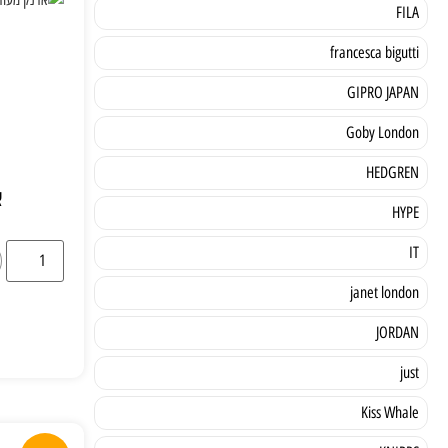
FILA
francesca bigutti
GIPRO JAPAN
Goby London
HEDGREN
א
HYPE
IT
janet london
JORDAN
just
Kiss Whale