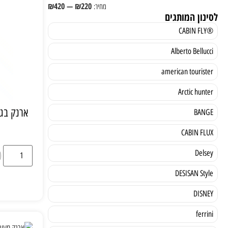
₪
420
—
₪
220
לסינון המותגים
®CABIN FLY
Alberto Bellucci
american tourister
Arctic hunter
ארנק בגו
BANGE
CABIN FLUX
Delsey
DESISAN Style
DISNEY
ferrini