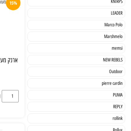
KNIRPS
15%
LEADER
Marco Polo
Marshmelo
memsi
ארנק מעו
NEW REBELS
Outdoor
pierre cardin
PUMA
REPLY
rollink
Rollux