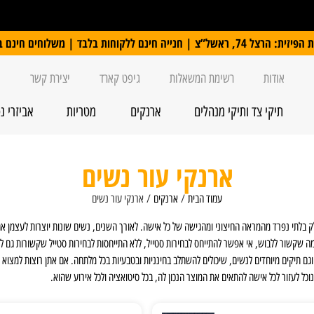
 ללקוחות בלבד | משלוחים חינם ברכישה מעל 250 ₪
אודות
רשימת המשאלות
גיפט קארד
יצירת קשר
תיקי צד ותיקי מנהלים
ארנקים
מטריות
אביזרי נ
ארנקי עור נשים
עמוד הבית
/
ארנקים
/ ארנקי עור נשים
ק בלתי נפרד מהמראה החיצוני ומהגישה של כל אישה. לאורך השנים, נשים שונות יוצרות לעצמן את
ה שקשור ללבוש, אי אפשר להתייחס לבחירות סטייל, ללא התייחסות לבחירות סטייל שקשורות גם לאק
גם תיקים מיוחדים לנשים, שיכולים להשתלב בחינניות ובטבעיות בכל מלתחה. אם אתן רוצות למצוא 
נוכל לעזור לכל אישה להתאים את המוצר הנכון לה, בכל סיטואציה ולכל אירוע שהוא.