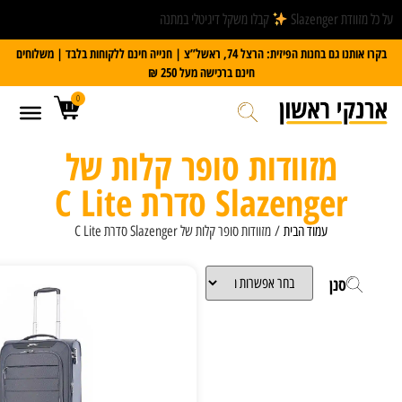
קבלו משקל דיגיטלי במתנה
בקרו אותנו גם בחנות הפיזית: הרצל 74, ראשל”צ | חנייה חינם ללקוחות בלבד | משלוחים
חינם ברכישה מעל 250 ₪
0
דות סופר קלות של
 סדרת C Lite
ית
/ מזוודות סופר קלות של Slazenger סדרת C Lite