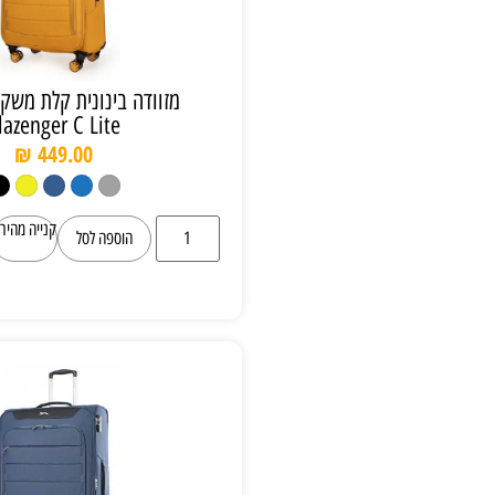
מזוודה בינונית קלת משקל 2.7 ק”ג
Slazenger C Lite
₪
449.00
קנייה מהירה
הוספה לסל