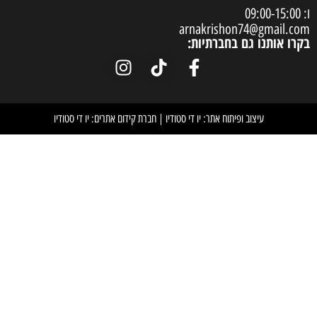
arnakrish
חברתיות:
וח אתר: יו די סטודיו
|
חברת קידום אתרים: יו די סטודיו