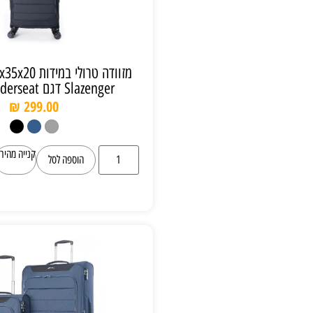
מזוודה טרולי במידות 45x35x20 של המותג
Slazenger דגם C-lite Underseat
₪
299.00
קנייה מהירה
הוספה לסל