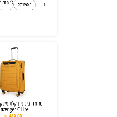
קנייה מהירה
הוספה לסל
מזוודה בינונית קלת משקל 2.7 ק”ג
Slazenger C Lite
₪
449.00