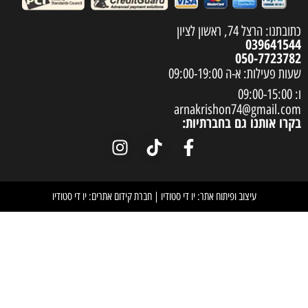
arnakrish
חברתיות:
וח אתר: יו די סטודיו
|
חברת קידום אתרים: יו די סטודיו