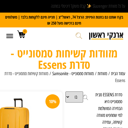
קבלו משקל דיגיטלי במתנה
בקרו אותנו גם בחנות הפיזית: הרצל 74, ראשל”צ | חנייה חינם ללקוחות בלבד | משלוחים
חינם ברכישה מעל 250 ₪
0
ת קשיחות סמסונייט -
סדרת Essens
זוודות סמסונייט - Samsonite
/ מזוודות קשיחות סמסונייט - סדרת
סנן
10%