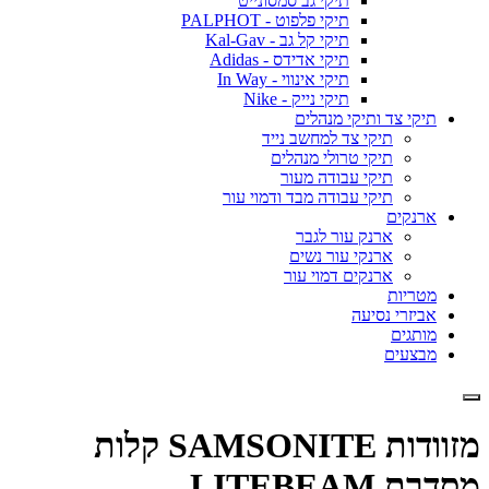
תיקי גב סמסונייט
תיקי פלפוט - PALPHOT
תיקי קל גב - Kal-Gav
תיקי אדידס - Adidas
תיקי אינווי - In Way
תיקי נייק - Nike
תיקי צד ותיקי מנהלים
תיקי צד למחשב נייד
תיקי טרולי מנהלים
תיקי עבודה מעור
תיקי עבודה מבד ודמוי עור
ארנקים
ארנק עור לגבר
ארנקי עור נשים
ארנקים דמוי עור
מטריות
אביזרי נסיעה
מותגים
מבצעים
מזוודות SAMSONITE קלות
מסדרת LITEBEAM