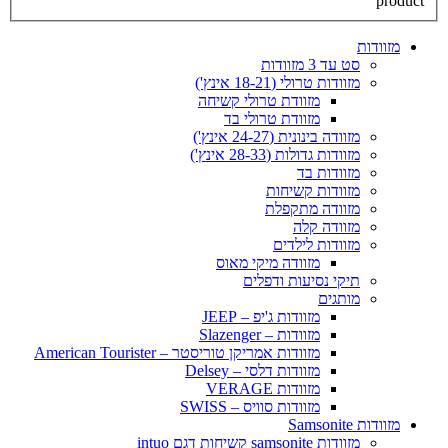
product
מזוודות
סט עד 3 מזוודות
מזוודות טרולי (18-21 אינץ')
מזוודת טרולי קשיחה
מזוודת טרולי בד
מזוודה בינונית (24-27 אינץ')
מזוודות גדולות (28-33 אינץ')
מזוודות בד
מזוודות קשיחות
מזוודה מתקפלת
מזוודה קלה
מזוודות לילדים
מזוודה מיקי מאוס
תיקי נסיעות ודפלים
מותגים
מזוודות ג'יפ – JEEP
מזוודות – Slazenger
מזוודות אמריקן טוריסטר – American Tourister
מזוודות דלסי – Delsey
מזוודות VERAGE
מזוודות סוויס – SWISS
מזוודות Samsonite
מזוודות samsonite קשיחות דגם intuo