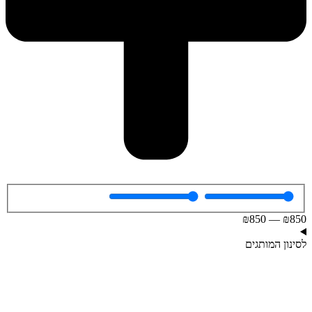
₪
850
—
₪
850
לסינון המותגים