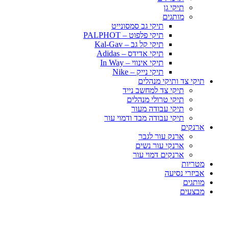
תיקי גן
מותגים
תיקי גב סמסונייט
תיקי פלפוט – PALPHOT
תיקי קל גב – Kal-Gav
תיקי אדידס – Adidas
תיקי אינווי – In Way
תיקי נייק – Nike
תיקי צד ותיקי מנהלים
תיקי צד למחשב נייד
תיקי טרולי מנהלים
תיקי עבודה מעור
תיקי עבודה מבד ודמוי עור
ארנקים
ארנק עור לגבר
ארנקי עור נשים
ארנקים דמוי עור
מטריות
אביזרי נסיעה
מותגים
מבצעים