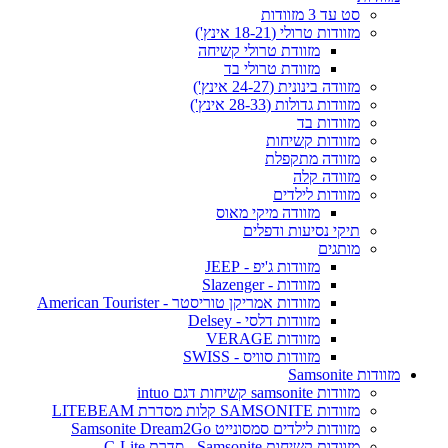
סט עד 3 מזוודות
מזוודות טרולי (18-21 אינץ')
מזוודת טרולי קשיחה
מזוודת טרולי בד
מזוודה בינונית (24-27 אינץ')
מזוודות גדולות (28-33 אינץ')
מזוודות בד
מזוודות קשיחות
מזוודה מתקפלת
מזוודה קלה
מזוודות לילדים
מזוודה מיקי מאוס
תיקי נסיעות ודפלים
מותגים
מזוודות ג'יפ - JEEP
מזוודות - Slazenger
מזוודות אמריקן טוריסטר - American Tourister
מזוודות דלסי - Delsey
מזוודות VERAGE
מזוודות סוויס - SWISS
מזוודות Samsonite
מזוודות samsonite קשיחות דגם intuo
מזוודות SAMSONITE קלות מסדרת LITEBEAM
מזוודות לילדים סמסונייט Samsonite Dream2Go
מזוודות קשיחות Samsonite - סדרת C-Lite