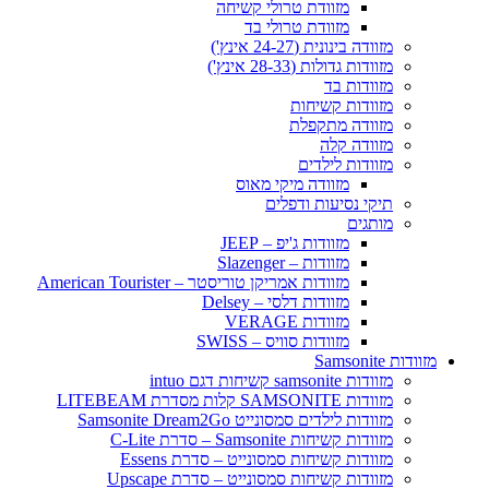
מזוודת טרולי קשיחה
מזוודת טרולי בד
מזוודה בינונית (24-27 אינץ')
מזוודות גדולות (28-33 אינץ')
מזוודות בד
מזוודות קשיחות
מזוודה מתקפלת
מזוודה קלה
מזוודות לילדים
מזוודה מיקי מאוס
תיקי נסיעות ודפלים
מותגים
מזוודות ג'יפ – JEEP
מזוודות – Slazenger
מזוודות אמריקן טוריסטר – American Tourister
מזוודות דלסי – Delsey
מזוודות VERAGE
מזוודות סוויס – SWISS
מזוודות Samsonite
מזוודות samsonite קשיחות דגם intuo
מזוודות SAMSONITE קלות מסדרת LITEBEAM
מזוודות לילדים סמסונייט Samsonite Dream2Go
מזוודות קשיחות Samsonite – סדרת C-Lite
מזוודות קשיחות סמסונייט – סדרת Essens
מזוודות קשיחות סמסונייט – סדרת Upscape