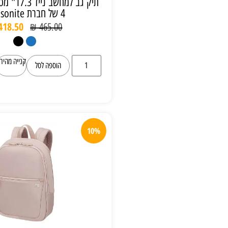
תיק גב למחשב נייד 17.3" מסדרת network
4 של חברת samsonite
₪
418.50
₪
465.00
קנייה מהירה
הוספה לסל
10%