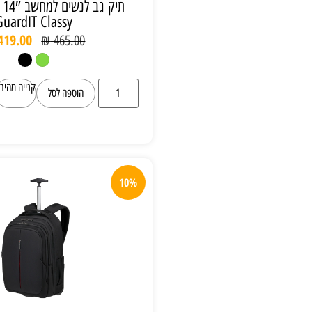
תיק גב לנשים למחשב 14″ Samsonite
GuardIT Classy
₪
419.00
₪
465.00
קנייה מהירה
הוספה לסל
10%