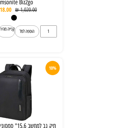
Samsonite Biz2go
₪
918.00
₪
1,020.00
קנייה מהירה
הוספה לסל
10%
תיק גב למחשב 15.6" סמסונייט Samsonite