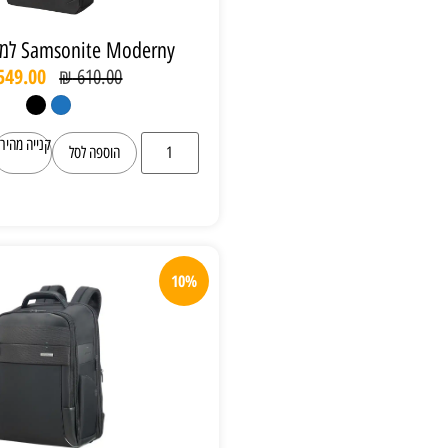
Samsonite Moderny למחשב 17.3"
₪
549.00
₪
610.00
קנייה מהירה
הוספה לסל
10%