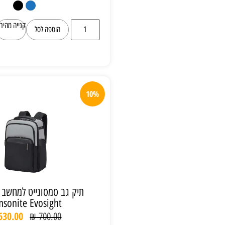
קנייה מהירה
הוספה לסל
10%
תיק גב סמסונייט למחשב נייד 15.6″
Samsonite Evosight
₪
630.00
₪
700.00