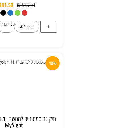
₪
481.50
₪
535.00
קנייה מהירה
הוספה לסל
10%
תיק גב סמסונייט למחשב 14.1″ Samsonite
MySight