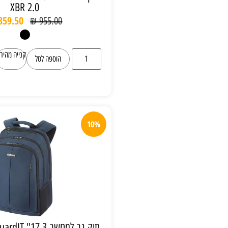
XBR 2.0
₪
859.50
₪
955.00
קנייה מהירה
הוספה לסל
10%
תיק גב למחשב 17.3" Samsonite GuardIT