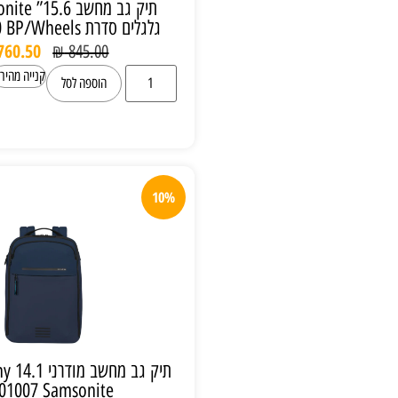
תיק גב מחשב 15.6” Samsonite על 2
גלגלים סדרת Guardit 3.0 BP/Wheels
₪
760.50
₪
845.00
קנייה מהירה
הוספה לסל
10%
תיק גב מחשב מודרני Moderny 14.1 אינץ'
KS601007 Samsonite