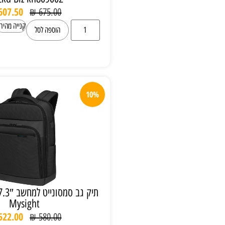
₪
607.50
₪
675.00
קנייה מהירה
הוספה לסל
10%
תיק גב סמסונייט למחשב 17.3″ Samsonite
Mysight
₪
522.00
₪
580.00