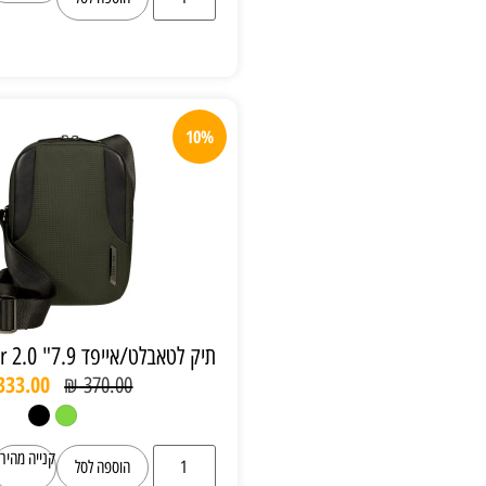
10%
תיק לטאבלט/אייפד 7.9" samsonite xbr 2.0
₪
333.00
₪
370.00
קנייה מהירה
הוספה לסל