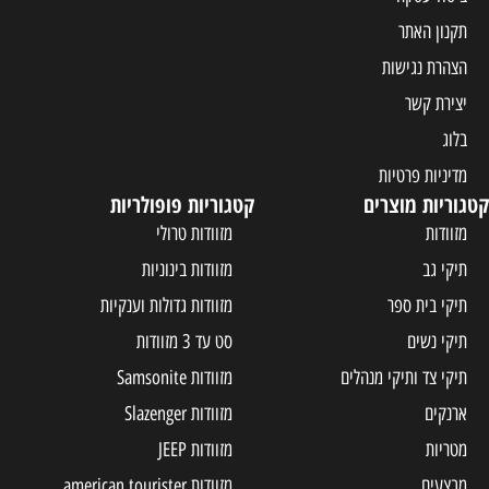
תקנון האתר
הצהרת נגישות
יצירת קשר
בלוג
מדיניות פרטיות
קטגוריות מוצרים
קטגוריות פופולריות
מזוודות
מזוודות טרולי
תיקי גב
מזוודות בינוניות
תיקי בית ספר
מזוודות גדולות וענקיות
תיקי נשים
סט עד 3 מזוודות
תיקי צד ותיקי מנהלים
מזוודות Samsonite
ארנקים
מזוודות Slazenger
מטריות
מזוודות JEEP
מבצעים
מזוודות american tourister