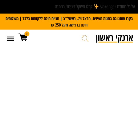
על כל מזוודת Slazenger
קבלו משקל דיגיטלי במתנה
בקרו אותנו גם בחנות הפיזית: הרצל 74, ראשל”צ | חנייה חינם ללקוחות בלבד | משלוחים
חינם ברכישה מעל 250 ₪
0