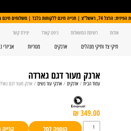
 ללקוחות בלבד | משלוחים חינם ברכישה מעל 250 ₪
אודות
רשימת המשאלות
גיפט קארד
יצירת קשר
תיקי צד ותיקי מנהלים
ארנקים
מטריות
אביזרי נ
ארנק מעור דגם גארדה
עמוד הבית
/
ארנקים
/
ארנקי עור נשים
/ ארנק מעור דגם גארד
₪
349.00
הוספה לסל
קנייה 