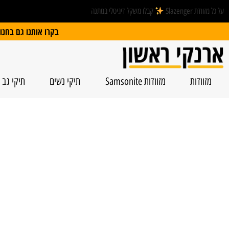
על כל מזוודת Slazenger
קבלו משקל דיגיטלי במתנה
בקרו אותנו גם בחנות הפיזית: הרצל 74, ראשל”צ | חנייה חינם
מזוודות
מזוודות Samsonite
תיקי נשים
תיקי גב