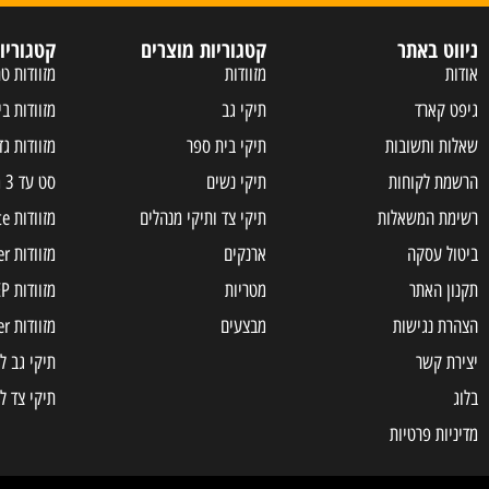
ניווט באתר
קטגוריות מוצרים
קטגוריו
אודות
מזוודות
מזוודות טר
גיפט קארד
תיקי גב
מזוודות בי
שאלות ותשובות
תיקי בית ספר
מזוודות גד
הרשמת לקוחות
תיקי נשים
סט עד 3 מזוודות
רשימת המשאלות
תיקי צד ותיקי מנהלים
מזוודות Samsonite
ביטול עסקה
ארנקים
מזוודות Slazenger
תקנון האתר
מטריות
מזוודות JEEP
הצהרת נגישות
מבצעים
מזוודות american tourister
יצירת קשר
תיקי גב ל
בלוג
תיקי צד ל
מדיניות פרטיות