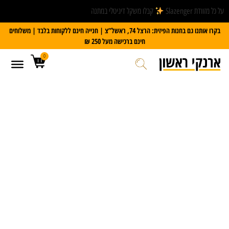
על כל מזוודת Slazenger
קבלו משקל דיגיטלי במתנה
בקרו אותנו גם בחנות הפיזית: הרצל 74, ראשל”צ | חנייה חינם ללקוחות בלבד | משלוחים
חינם ברכישה מעל 250 ₪
0