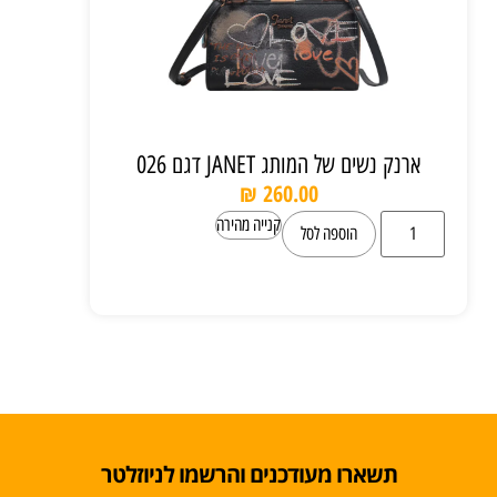
ארנק נשים של המותג JANET דגם 026
₪
260.00
קנייה מהירה
הוספה לסל
תשארו מעודכנים והרשמו לניוזלטר