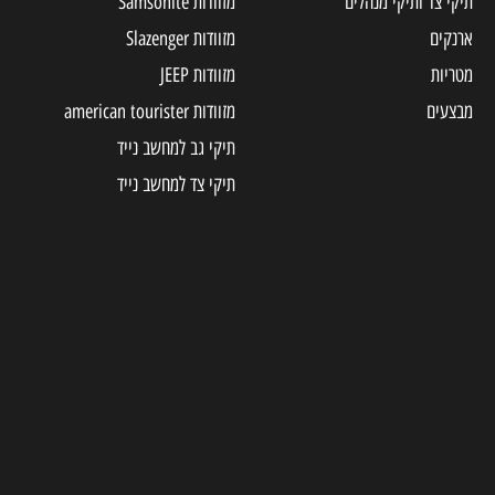
תיקי צד ותיקי מנהלים
מזוודות Samsonite
ארנקים
מזוודות Slazenger
מטריות
מזוודות JEEP
מבצעים
מזוודות american tourister
תיקי גב למחשב נייד
תיקי צד למחשב נייד