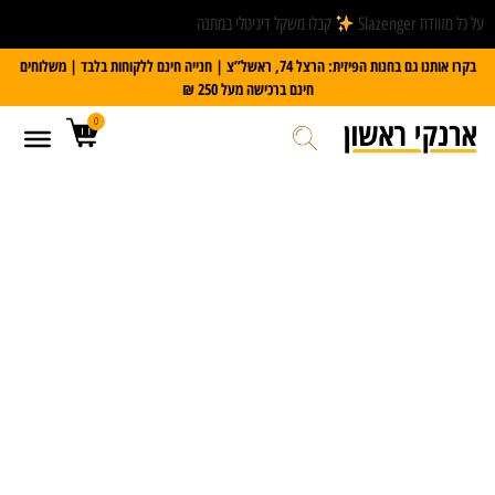
על כל מזוודת Slazenger
קבלו משקל דיגיטלי במתנה
בקרו אותנו גם בחנות הפיזית: הרצל 74, ראשל”צ | חנייה חינם ללקוחות בלבד | משלוחים
חינם ברכישה מעל 250 ₪
0