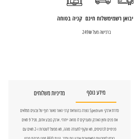
יבואן רשמי
משלוח חינם
קניה בטוחה
ברכישה מעל 249₪
מידע נוסף
מדיניות משלוחים
סדרת ארנקי Spectrum נוצרה בהשראת קרני האור כאשר רצף של צבעים ממלאים
את פנים וחוץ הארנק ומעניקים לו מראה ייחודי. ארנק בצבע אדום, מכיל 9 תאים
פנימיים לכרטיסים, תא שקוף לתעודה מזהה, תא מפוצל לשטרות ו-2 תאים עם
רוכסן למטבעות המאפשרים ארגון נוח וסדר. הגנת RFID מפני סריקת פרטי