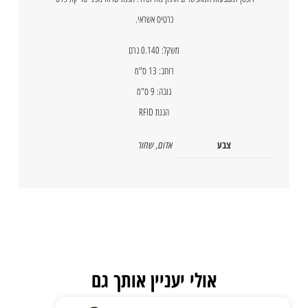
כרטיס אשראי.
משקל: 0.140 גרם
רוחב: 13 ס"מ
גובה: 9 ס"מ
הגנת RFID
צבע
אדום
,
שחור
אולי יעניין אותך גם