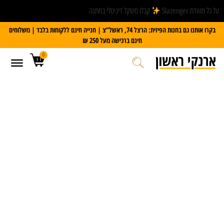
על כל מזוודת Slazenger
קבלו משקל דיגיטלי במתנה
בקרו אותנו גם בחנות הפיזית: הרצל 74, ראשל”צ | חנייה חינם ללקוחות בלבד | משלוחים
חינם ברכישה מעל 250 ₪
0