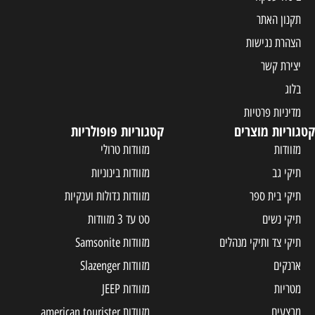
תקנון האתר
הצהרת נגישות
יצירת קשר
בלוג
מדיניות פרטיות
קטגוריות מוצרים
קטגוריות פופולריות
מזוודות
מזוודות טרולי
תיקי גב
מזוודות בינוניות
תיקי בית ספר
מזוודות גדולות וענקיות
תיקי נשים
סט עד 3 מזוודות
תיקי צד ותיקי מנהלים
מזוודות Samsonite
ארנקים
מזוודות Slazenger
מטריות
מזוודות JEEP
מבצעים
מזוודות american tourister