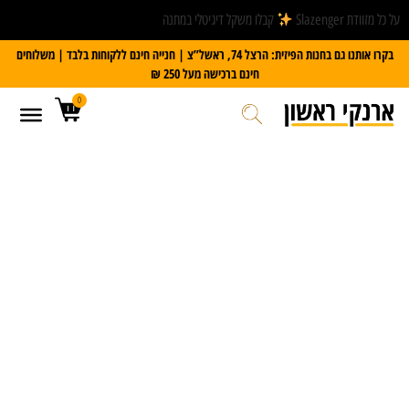
על כל מזוודת Slazenger
קבלו משקל דיגיטלי במתנה
בקרו אותנו גם בחנות הפיזית: הרצל 74, ראשל”צ | חנייה חינם ללקוחות בלבד | משלוחים
חינם ברכישה מעל 250 ₪
0