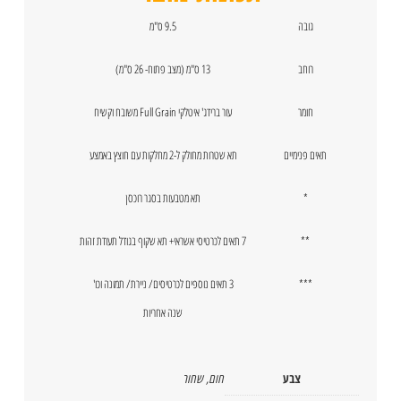
גובה
9.5 ס"מ
רוחב
13 ס"מ (מצב פתוח- 26 ס"מ)
חומר
עור ברידג' איטלקי Full Grain משובח וקשיח
תאים פנימיים
תא שטרות מחולק ל-2 מחלקות עם חוצץ באמצע
*
תא מטבעות בסגר רוכסן
**
7 תאים לכרטיסי אשראי+ תא שקוף בגודל תעודת זהות
***
3 תאים נוספים לכרטיסים/ ניירת/ תמונה וכו'
שנה אחריות
צבע
חום
,
שחור