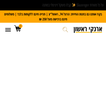
על כל מזוודת Slazenger
קבלו משקל דיגיטלי במתנה
בקרו אותנו גם בחנות הפיזית: הרצל 74, ראשל”צ | חנייה חינם ללקוחות בלבד | משלוחים
חינם ברכישה מעל 250 ₪
0