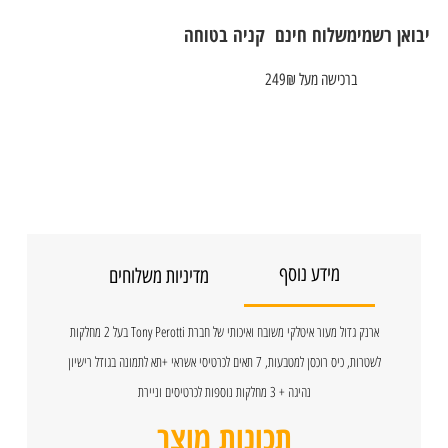
יבואן רשמי
משלוח חינם
קניה בטוחה
ברכישה מעל 249₪
מידע נוסף
מדיניות משלוחים
ארנק גדול מעור איטלקי משובח ואיכותי של חברת Tony Perotti בעל 2 מחלקות
לשטרות, כיס רוכסן למטבעות, 7 תאים לכרטיסי אשראי +תא לתמונה בגודל רישיון
נהיגה + 3 מחלקות נוספות לכרטיסים וניירת
תכונות מוצר