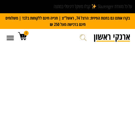
על כל מזוודת Slazenger
קבלו משקל דיגיטלי במתנה
בקרו אותנו גם בחנות הפיזית: הרצל 74, ראשל”צ | חנייה חינם ללקוחות בלבד | משלוחים
חינם ברכישה מעל 250 ₪
0