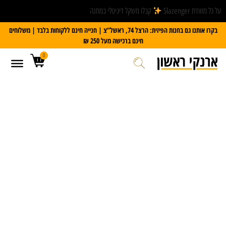
על כל מזוודת Slazenger
קבלו משקל דיגיטלי במתנה
בקרו אותנו גם בחנות הפיזית: הרצל 74, ראשל”צ | חנייה חינם ללקוחות בלבד | משלוחים
חינם ברכישה מעל 250 ₪
0