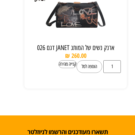
ארנק נשים של המותג JANET דגם 026
₪
260.00
קנייה מהירה
הוספה לסל
תשארו מעודכנים והרשמו לניוזלטר