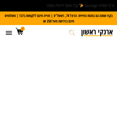
על כל מזוודת Slazenger
קבלו משקל דיגיטלי במתנה
בקרו אותנו גם בחנות הפיזית: הרצל 74, ראשל”צ | חנייה חינם ללקוחות בלבד | משלוחים
חינם ברכישה מעל 250 ₪
0