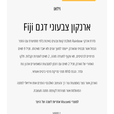
וידאו
ארנקון צבעוני דגם Fiji
סדרת ארנקי Rainbow משלבת קשת צבעים באיכות בלתי מתפשרת עם התפר
הכפול אשר מבטיח שהארנק יישמר למשך שנים ולא יאבד מאיכותו. מכיל 9 תאים
פנימיים לכרטיסים, תא שקוף לתעודה מזהה, 2 תאים לשטרות וקבלות. חלקו
האחורי של הארנק מכיל 2 תאים עם רוכסן למטבעות המאפשרים ארגון נוח
וסדר. הגנת
RFID
מפני סריקת פרטי כרטיס אשראי.
הארנק אשר נוצר באמצעות עור רך והעיצוב האלגנטי הופכים אותו אידיאלי למתנה
המושלמת אשר מצורפת לקופסה מתנה מעוצבת.
למוצרי Visconti אחריות לשנה של היצר
VIRB51