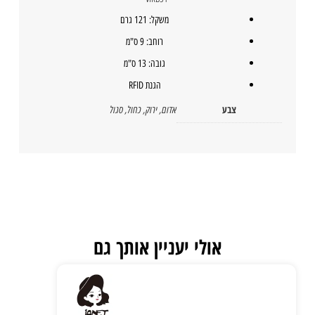
משקל: 121 גרם
רוחב: 9 ס"מ
גובה: 13 ס"מ
הגנת RFID
צבע
אדום
,
ירוק
,
כחול
,
סגול
אולי יעניין אותך גם