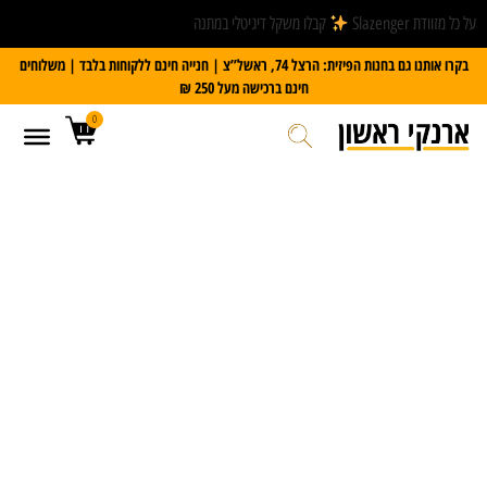
על כל מזוודת Slazenger
קבלו משקל דיגיטלי במתנה
בקרו אותנו גם בחנות הפיזית: הרצל 74, ראשל”צ | חנייה חינם ללקוחות בלבד | משלוחים
חינם ברכישה מעל 250 ₪
0