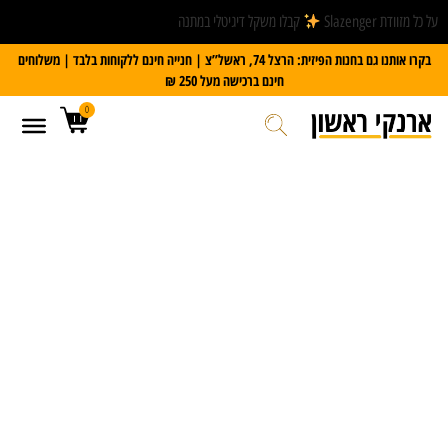
על כל מזוודת Slazenger
קבלו משקל דיגיטלי במתנה
בקרו אותנו גם בחנות הפיזית: הרצל 74, ראשל”צ | חנייה חינם ללקוחות בלבד | משלוחים
חינם ברכישה מעל 250 ₪
0