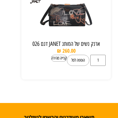
ארנק נשים של המותג JANET דגם 026
₪
260.00
קנייה מהירה
הוספה לסל
תשארו מעודכנים והרשמו לניוזלטר