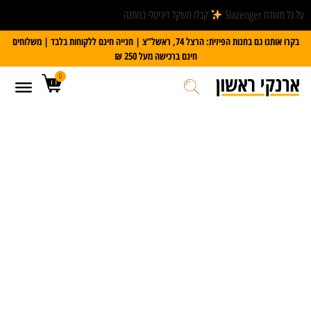
על כל מזוודת Slazenger
קבלו משקל דיגיטלי במתנה
בקרו אותנו גם בחנות הפיזית: הרצל 74, ראשל”צ | חנייה חינם ללקוחות בלבד | משלוחים
חינם ברכישה מעל 250 ₪
0