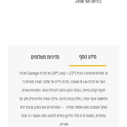
ברכישה מעל 249₪
מידע נוסף
מדיניות משלוחים
זוג מזוודות איכותיות בינונית (25″) + קטנה (20″) של חברת Slazenger מהדור
השני של סדרת B-Lite האהובה. סדרת בילייט של שלזנגר מציגה מזוודות בד
חזקות וקלות במיוחד, בעלות רוכסן הרחבה להגדלת הנפח. המזוודות עשויות
פוליאסטר צפוף ועמיד, כוללת הגנות בפינות, שילדה עשויה פוליפרופילן חזק וקל
משקל ומעוצבת באופן אסתטי ומודרני – המזוודות מגיעות במגוון צבעים יפים
ומיוחדים, נוסעות על 4 גלגלי סיליקון כפולים לנסיעה נוחה ושקטה ו-3 שנות
אחריות.