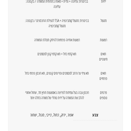
ידיות
בבינונית: עליונה + צדית + מאחז בתחתית המזוודה / בקטנה:
עליונה
מנעול
בבינונית: מנעול קומבינציה + TSA לנעילת הרוכסנים / בקטנה:
מנעול קומבינציה
רצועות
רצועות אחיזה פנימיות להידוק תכולת המזוודה
תאים
תא קדמי גדול + תא קדמי קטן למסמכים
חיצוניים
תאים
תא צידי צר ורחב למסמכים ופריטים קטנים, תא רוכסן פנימי גדול
פנימיים
פרטים
רוכסן עבה בעל עמידות לפריצה באמצעות חפץ חד, שרוול אחורי
נוספים
להלבשת המזוודה על ידית טרולי של מזוודה גדולה יותר
צבע
אפור
,
ירוק
,
כחול
,
נייבי
,
סגול
,
שחור