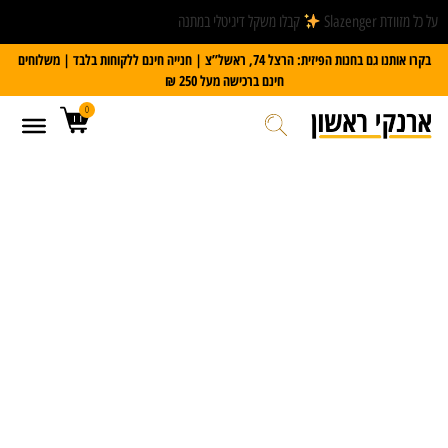
על כל מזוודת Slazenger
קבלו משקל דיגיטלי במתנה
בקרו אותנו גם בחנות הפיזית: הרצל 74, ראשל”צ | חנייה חינם ללקוחות בלבד | משלוחים
חינם ברכישה מעל 250 ₪
0