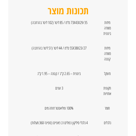
תכונות מוצר
מידות
73X43X29/35 ס"מ / 85 ליטר (102 ליטר בהרחבה)
מזוודה
בינונית
מידות
55X38X23/27 ס"מ / 44 ליטר (51 ליטר בהרחבה)
מזוודה
קטנה
משקל
בינונית – 2.65 ק"ג / קטנה – 1.95 ק"ג
תקופת
3 שנים
אחריות
חומר
100% פוליאסטר דוחה מים
גלגלים
4 גלגלי סיליקון כפולים רב כיווניים (ספינר-360 מעלות)