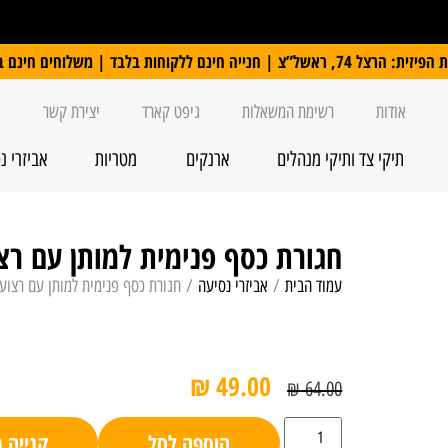
 ללקוחות בלבד | משלוחים חינם ברכישה מעל 250 ₪
אודות
רשימת המשאלות
גיפט קארד
יצירת קשר
תיקי צד ותיקי מנהלים
ארנקים
מטריות
אביזרי נ
חגורת כסף פנימית למותן עם רצ
עמוד הבית
/
אביזרי נסיעה
/ חגורת כסף פנימית למותן עם רצוע
₪
49.00
₪
64.00
הוספה לסל
קנייה 