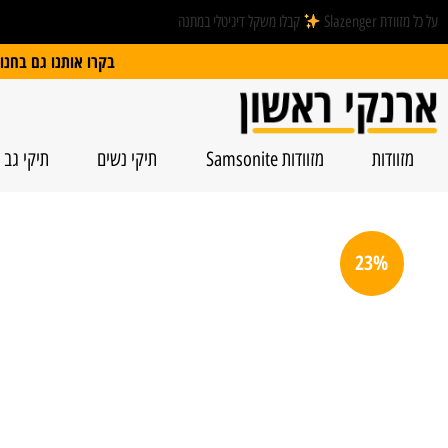
על כל מזוודת Slazenger
קבלו משקל דיגיטלי במתנה
בקרו אותנו גם בחנות הפיזית: הרצל 74, ראשל”צ | חנייה חינם
מזוודות
מזוודות Samsonite
תיקי נשים
תיקי גב
23%