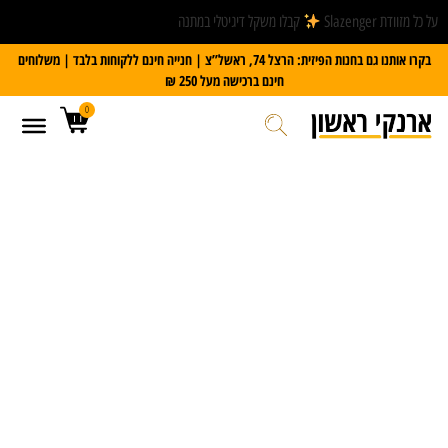
על כל מזוודת Slazenger
קבלו משקל דיגיטלי במתנה
בקרו אותנו גם בחנות הפיזית: הרצל 74, ראשל”צ | חנייה חינם ללקוחות בלבד | משלוחים
חינם ברכישה מעל 250 ₪
0