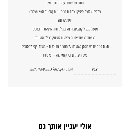
חומר פוליאסטר עמיד ודוחה מים
גלגלים 4 גלגלי סיליקון כפולים רב כיווניים (ספינר-360 מעלות)
ידיות עליונה
מנעול מנעול קומבינציה מקובע למזוודה לנעילת הרוכסנים
רצועות רצועות אחיזה פנימיות להידוק תכולת המזוודה
תאים פנימיים תא רוכסן לשמירה על חולצות מקופלות + תא צדי קטן למסמכים
תאים חיצוניים תא קדמי גדול + תא בינוני
צבע
אפור
,
ירוק
,
כחול כהה
,
פטרול
,
שחור
אולי יעניין אותך גם