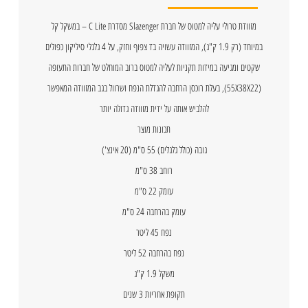
מזוודת טרולי עליה למטוס של חברת Slazenger מסדרת C Lite – במשקל קל
במיוחד (רק 1.9 ק"ג), המזוודה עשויה בד צפוף וחזק, על 4 גלגלי סיליקון כפולים
שקטים ומגיעה במידות תקניות לעליה למטוס ברוב המוחלט של חברות התעופה
(55X38X22), בעלת רוכסן הרחבה להגדלת הנפח ושרוול בגב המזוודה המאפשר
להלביש אותה על ידית מזוודה גדולה יותר
תכונות מוצר
גובה (כולל גלגלים) 55 ס"מ (20 אינצ')
רוחב 38 ס"מ
עומק 22 ס"מ
עומק בהרחבה 24 ס"מ
נפח 45 ליטר
נפח בהרחבה 52 ליטר
משקל 1.9 ק"ג
תקופת אחריות 3 שנים