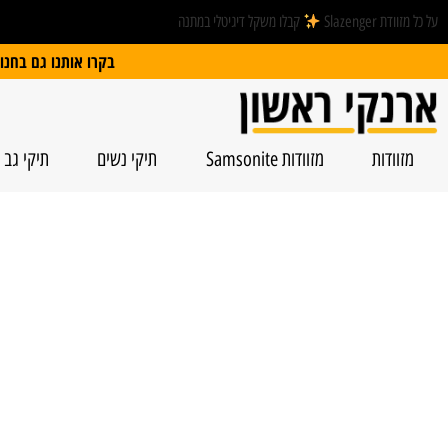
על כל מזוודת Slazenger
קבלו משקל דיגיטלי במתנה
בקרו אותנו גם בחנות הפיזית: הרצל 74, ראשל”צ | חנייה חינם
מזוודות
מזוודות Samsonite
תיקי נשים
תיקי גב