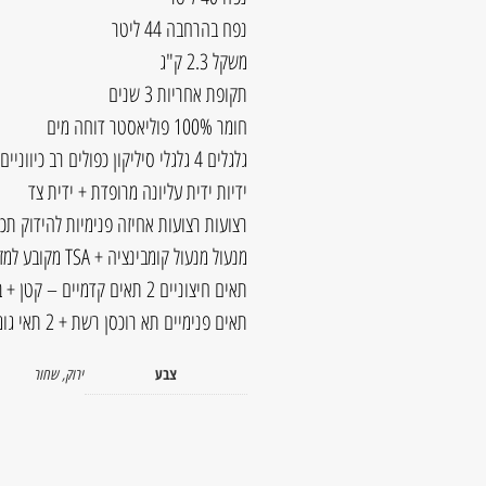
נפח בהרחבה 44 ליטר
משקל 2.3 ק"ג
תקופת אחריות 3 שנים
חומר 100% פוליאסטר דוחה מים
גלגלים 4 גלגלי סיליקון כפולים רב כיווניים (ספינר-360 מעלות)
ידיות ידית עליונה מרופדת + ידית צד
רצועות רצועות אחיזה פנימיות להידוק תכ
מנעול מנעול קומבינציה + TSA מקובע למזוודה לנעילת הרוכסנים
תאים חיצוניים 2 תאים קדמיים – קטן + בינוני
תאים פנימיים תא רוכסן רשת + 2 תאי גומי פתוחים
צבע
ירוק
,
שחור