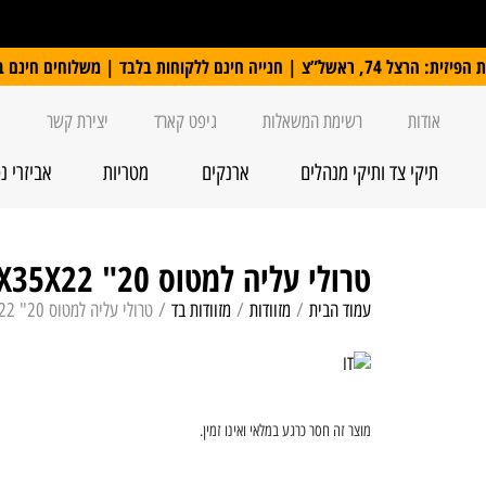
 ללקוחות בלבד | משלוחים חינם ברכישה מעל 250 ₪
אודות
רשימת המשאלות
גיפט קארד
יצירת קשר
תיקי צד ותיקי מנהלים
ארנקים
מטריות
אביזרי נ
טרולי עליה למטוס 20" it luggage lykke 55X35X22
עמוד הבית
/
מזוודות
/
מזוודות בד
/ טרולי עליה למטוס 20" it luggage lykke 55X35X22
מוצר זה חסר כרגע במלאי ואינו זמין.