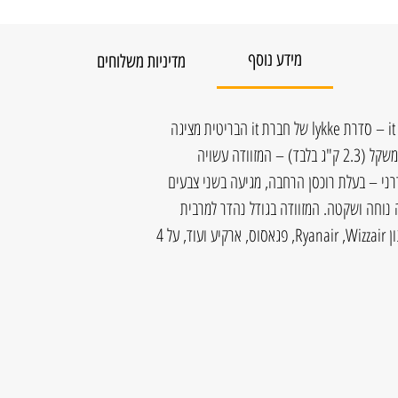
מידע נוסף
מדיניות משלוחים
מזוודת טרולי עליה למטוס מבית it luggage – סדרת lykke של חברת it הבריטית מציגה
מזוודות בד חזקות ועמידות, המזוודה קלת משקל (2.3 ק"ג בלבד) – המזוודה עשויה
ודרני – בעלת רוכסן הרחבה, מגיעה בשני צבעים
ם לנסיעה נוחה ושקטה. המזוודה בגודל נהדר למרבית
חברות התעופה, כולל חברות לאו-קוסט כגון Ryanair ,Wizzair, פגאסוס, ארקיע ועוד, על 4