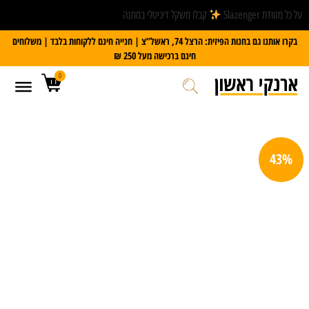
על כל מזוודת Slazenger
קבלו משקל דיגיטלי במתנה
בקרו אותנו גם בחנות הפיזית: הרצל 74, ראשל”צ | חנייה חינם ללקוחות בלבד | משלוחים
חינם ברכישה מעל 250 ₪
0
43%