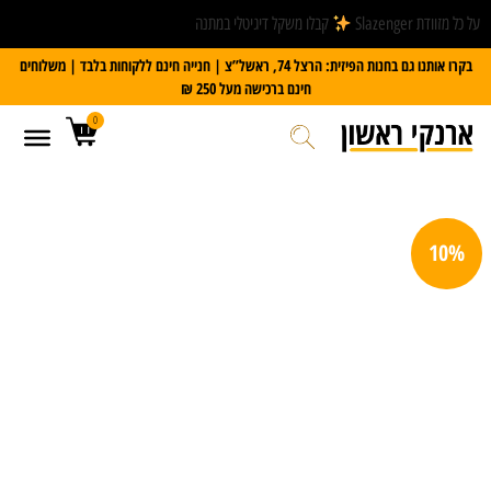
על כל מזוודת Slazenger
קבלו משקל דיגיטלי במתנה
בקרו אותנו גם בחנות הפיזית: הרצל 74, ראשל”צ | חנייה חינם ללקוחות בלבד | משלוחים
חינם ברכישה מעל 250 ₪
0
10%