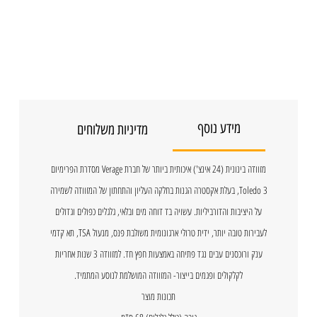
מידע נוסף
מדיניות משלוחים
מזוודה בינונית (24 אינצ') איכותית ביותר של חברת Verage מסדרת הפרימיום
Toledo 3, בעלת אקסטרה הגנות בחלקה העליון והתחתון של המזוודה לשמירה
על היציבות והדורביליות. עשויה בד דוחה מים ובלאי, גלגלים כפולים וגדולים
לעבירות טובה יותר, ידית טרולי ארגונומית משולבת פנס, מנעול TSA, תא קדמי
ענק ורוכסנים עבים נגד פתיחה באמצעות חפץ חד. למזוודה 3 שנות אחריות
לקלקולים ופגמים בייצור- המזוודה המושלמת לנוסע המתמיד.
תכונות מוצר