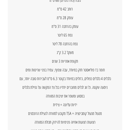
גובה (כולל גלגלים) 68 ס"מ
רוחב 42 ס"מ
עומק 28 ס"מ
עומק בהרחבה 31 ס"מ
נפח 65 ליטר
נפח בהרחבה 78 ליטר
משקל 3.2 ק"ג
תקופת אחריות 3 שנים
חומר בד פוליאסטר חזק במיוחד, עבה וצפוף, עמיד בפני שריטות ומים
גלגלים 4 גלגלים כפולים, גדולים במיוחד בקוטר 6.3 ס"מ לעבירות טובה יותר, עם
ניסעה שקטה. כל זוג לגלים מחוברים יחדיו בכל צד המקשה על נפילת גלגלים
במסוע ומשפר את יציבות המזוודה
ידיות עליונה + צידית
מנעול מנעול קומבינציה + TSA מקובע למזוודה לנעילת הרוכסנים
רצועות רצועות אחיזה פנימיות להידוק תכולת המזוודה