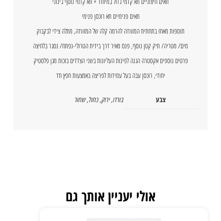
תאים חיצוניים תא קדמי גדול במיוחד + תא קדמי נוסף בינוני
תאים פנימיים תא רוכסן פנימי
תוספות מאחז בתחתית המזוודה להרמה קלה של המזוודה, מתלה צידי לבקבוק
מים/ מטריה/ תיק קטן נוסף, פנס מאיר דרך בידית הטרולי-נפתח/ נסגר בלחיצה
פרטים נוספים אקסטרה הגנה לפינות העליונות בשני הצדדים בזכות מגן פלסטיק
יחודי, רוכסן עבה בעל עמידות לפריצה באמצעות חפץ חד
צבע
בורדו
,
ירוק
,
כחול
,
שחור
אולי יעניין אותך גם