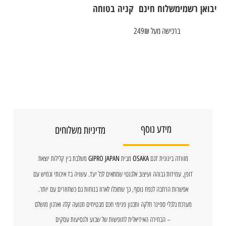
יבואן רשמי
משלוח חינם
קניה בטוחה
ברכישה מעל 249₪
מידע נוסף
מדיניות משלוחים
מזוודה בינונית דגם
מבית
משלבת בין קלילות יוצאת
GIPRO JAPAN
OSAKA
דופן, עמידות גבוהה ועיצוב אלגנטי שמתאים לכל יעד. עשויה בד איכותי וגמיש עם
אפשרות הרחבה לנפח נוסף, כך שתוכלו לארוז בנוחות גם כשחוזרים עם יותר.
מערכת גלגלי ספינר חלקה ותכנון פנימי חכם מבטיחים תנועה קלה וארגון מושלם
– הבחירה האידיאלית לחופשות של שבוע ולנסיעות עסקים