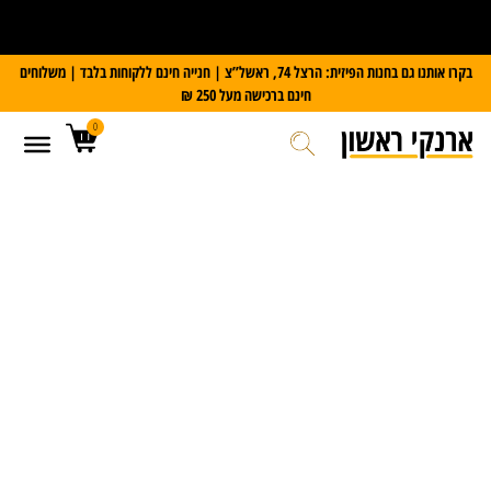
על כל מזוודת Slazenger
קבלו משקל דיגיטלי במתנה
בקרו אותנו גם בחנות הפיזית: הרצל 74, ראשל”צ | חנייה חינם ללקוחות בלבד | משלוחים
חינם ברכישה מעל 250 ₪
0