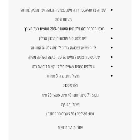
עשויוה בד פוליאסטר דוחה מים, בצפיפות גבוהה אשר מעניק למזוודה
עמידות וקלות
רוכסן הרחבה להגדלת נפח המזוודה 20% נוספים בעת הצורך
ידית טלסקופית מתכווננת(מנגנון טרולי)
ידיות נשיאה בשלושה צדדים להרמה קלה של המזוודה
שני כיסים חיצונים קדמיים לאחסנה נגישה ולשליפה מהירה
4 גלגלים כפולים עשויים סיליקון קשיח לנסיעה רכה
מנעול קומבינציה 3 ספרות
מפרט טכני:
גובה: 71 ס״מ, רוחב: 43 ס״מ, עומק: 28 ס״מ
משקל: 3.4 ק״ג
נפח: 80 ליטר (91 ליטר לאחר הרחבה)
אחריות: 12 חודשים