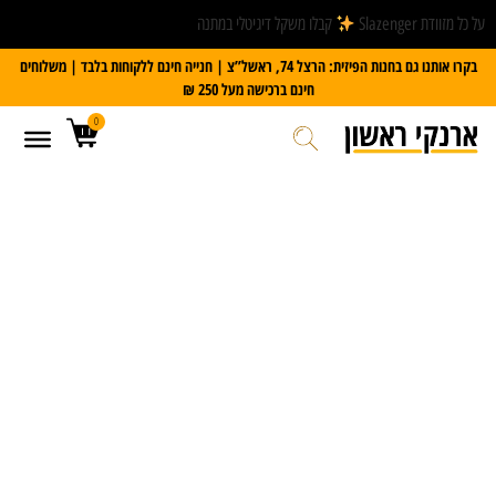
על כל מזוודת Slazenger
קבלו משקל דיגיטלי במתנה
בקרו אותנו גם בחנות הפיזית: הרצל 74, ראשל”צ | חנייה חינם ללקוחות בלבד | משלוחים
חינם ברכישה מעל 250 ₪
0