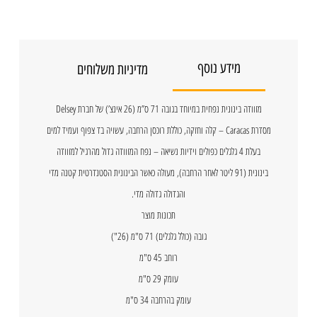
מידע נוסף
מדיניות משלוחים
מזוודה בינונית נפחית במיוחד בגובה 71 ס”מ (26 אינצ’) של חברת Delsey
מסדרת Caracas – קלה וחזקה, כוללת רוכסן הרחבה, עשויה בד צפוף ועמיד למים
בעלת 4 גלגלים כפולים וידיות נשיאה – נפח המזוודה גדול מהרגיל למזוודה
בינונית (91 ליטר לאחר הרחבה), מעולה כאשר הבינונית הסטנדרטית קטנה מדי
והגדולה גדולה מדי.
תכונות מוצר
גובה (כולל גלגלים) 71 ס"מ (26")
רוחב 45 ס"מ
עומק 29 ס"מ
עומק בהרחבה 34 ס"מ