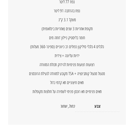
נפח 77 ליטר
נפח בהרחבה 91 ליטר
משקל 3.1 ק"ג
תקופת אחריות 3 שנים (אחריות בינלאומית)
חומר בליסטיק ניילון דוחה מים
גלגלים 4 גלגלי סיליקון כפולים רב כיווניים (ספינר-360 מעלות)
ידיות עליונה + צידית
רצועות רצועות פנימיות להידוק תכולת המזוודה
מנעול מנעול קומבינציה + TSA מקובע למזוודה לנעילת הרוכסנים
תאים חיצוניים תא קדמי גדול
תאים פנימיים תא רוכסן פנימי לשמירה על חולצות מקופלות
צבע
כחול
,
שחור