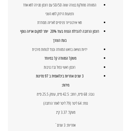
המזוודה מחולקת בצורה שווה 50/50 עם רוכסן סגירה לתא אחד
ורצועות הידוק לתא השני
תאי אירגונייזר פנימיים לאריזה מסודרת
רוכסן הרחבה להגדלת הנפח בעוד 20% יותר למקום אריזה נוסף
בעת הצורך
ידיות נשיאה בראש המזוודה ובצד לנוחות מירבית
משקל המזוודה קל במיוחד
רוכסן ראשי כפול נגד גניבות
3 שנים אחריות בינלאומית ב 97 מדינות
מידות:
גובה: 68 ס״מ, רוחב: 42.5 ס״מ, עומק 25.5 ס״מ
נפח: 64 ליטר (79 ליטר לאחר הרחבה)
משקל: 3.37 ק״ג
אחריות: 3 שנים ֿ