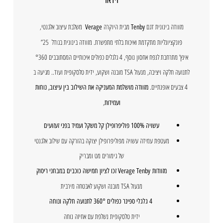
מזוודה בינונית דגם
מבית היוקרה
משלבת עיצוב אלגנטי,
Verage
Tenby
פונקציונליות מתקדמת ואיכות בלתי מתפשרת. מזוודה בינונית בגודל 25”
אינץ’ מתרחבת לנפח אחסון נוסף, 4 גלגלים כפולים איכותיים המסתובבים °360
לתנועה חלקה ויציבה, מנעול TSA מובנה ושקוע, ידית טלסקופית ועוד.. מגיעה ב
4 צבעים אופנתיים.
מזוודה מושלמת המעניקה את השילוב בין עיצוב, נוחות
,
ועמידות
עשויה 100% פוליפרופילן קל משקל ועמיד בפני זעזועים
מעטפת עמידה עשויה מפוליפרופילן יצוקה בהזרקה עם שילוב אלגנטי
של גימורים מט ומבריק
מזוודות Verage Tenby זכו לציון חמישה כוכבים במבחני ריסוק
מנעול TSA מובנה ושקוע לאבטחה מירבית
4 גלגלי ספינר כפולים 360° לתנועה חלקה ונוחה
ידית טלסקופית נשלפת עם אחיזה נוחה