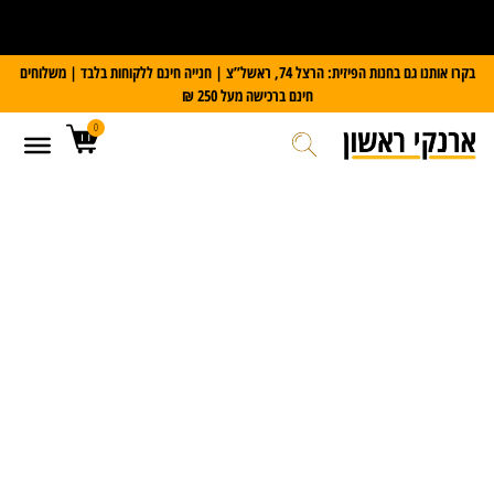
על כל מזוודת Slazenger
קבלו משקל דיגיטלי במתנה
בקרו אותנו גם בחנות הפיזית: הרצל 74, ראשל”צ | חנייה חינם ללקוחות בלבד | משלוחים
חינם ברכישה מעל 250 ₪
0