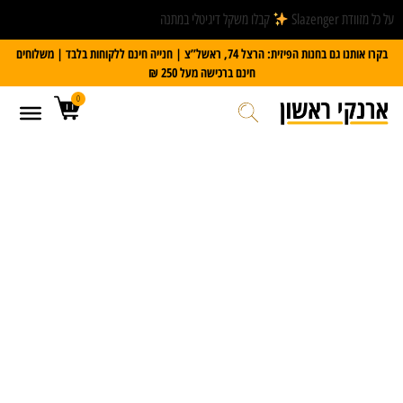
על כל מזוודת Slazenger
קבלו משקל דיגיטלי במתנה
בקרו אותנו גם בחנות הפיזית: הרצל 74, ראשל”צ | חנייה חינם ללקוחות בלבד | משלוחים
חינם ברכישה מעל 250 ₪
0