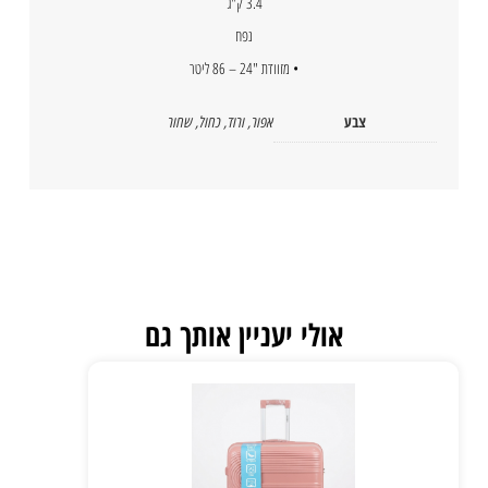
3.4 ק"ג
נפח
• מזוודת "24 – 86 ליטר
צבע
אפור
,
ורוד
,
כחול
,
שחור
אולי יעניין אותך גם