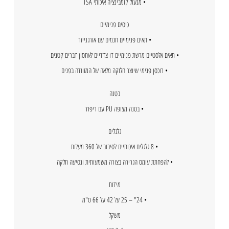
• מנעול קומבינציה איכותי TSA
כיסים פנימיים
• תאים פנימיים חכמים עם אורגנייזר
• תאים אלסטיים מרשת פנימיים דו צדדיים לאחסון דברים קטנים
• רוכסן פנימי שיוצר חלוקה מלאה של המזוודה בפנים
בטנה
• בטנה מצופה PU עם ריפוד
גלגלים
• 8 גלגלים איכותיים לסיבוב של 360 מעלות
• להפחתת עומס הגרירה בצורה משמעותית ונסיעה חלקה
מידות
• 24" – 25 על 42 על 66 ס"מ
משקל