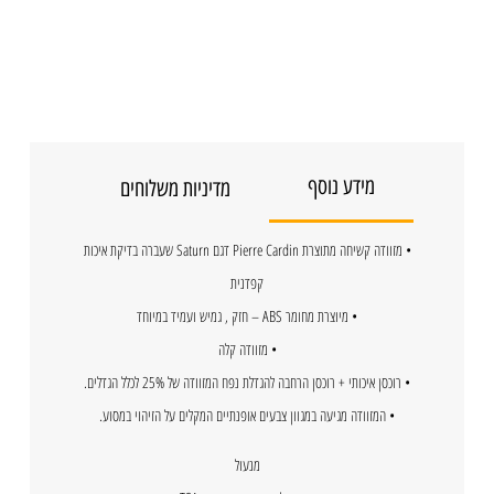
מידע נוסף
מדיניות משלוחים
• מזוודה קשיחה מתוצרת Pierre Cardin דגם Saturn שעברה בדיקת איכות
קפדנית
• מיוצרת מחומר ABS – חזק , גמיש ועמיד במיוחד
• מזוודה קלה
• רוכסן איכותי + רוכסן הרחבה להגדלת נפח המזוודה של 25% לכלל הגדלים.
• המזוודה מגיעה במגוון צבעים אופנתיים המקלים על הזיהוי במסוע.
מנעול