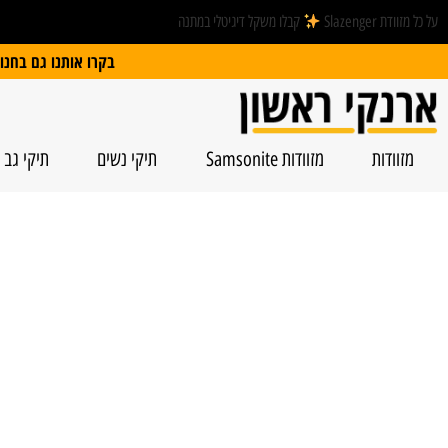
על כל מזוודת Slazenger
קבלו משקל דיגיטלי במתנה
בקרו אותנו גם בחנות הפיזית: הרצל 74, ראשל”צ | חנייה חינם
מזוודות
מזוודות Samsonite
תיקי נשים
תיקי גב