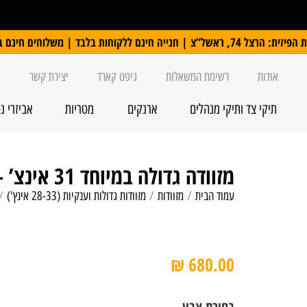
 ללקוחות בלבד | משלוחים חינם ברכישה מעל 250 ₪
אודות
רשימת המשאלות
גיפט קארד
יצירת קשר
תיקי צד ותיקי מנהלים
ארנקים
מטריות
אביזרי נ
מזוודה גדולה במיוחד 31 אינצ’ – Delsey Caracas 82cm
עמוד הבית
/
מזוודות
/
מזוודות גדולות וענקיות (28-33 אינץ')
/ מזו
₪
680.00