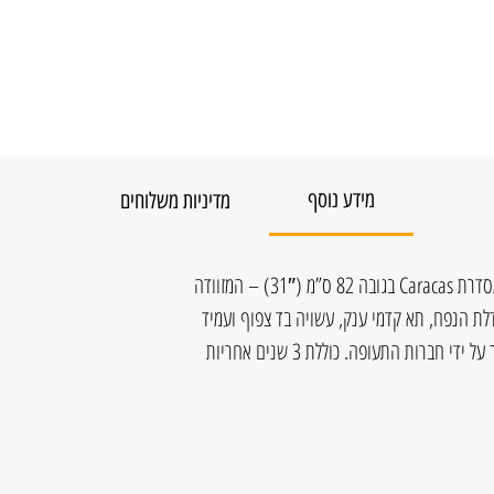
מידע נוסף
מדיניות משלוחים
מזוודה גדולה במיוחד של חברת Delsey מסדרת Caracas בגובה 82 ס”מ (31″) – המזוודה
לת הנפח, תא קדמי ענק, עשויה בד צפוף ועמיד
בעלת 4 גלגלים כפולים ומנעול TSA מאושר על ידי חברות התעופה. כוללת 3 שנים אחריות