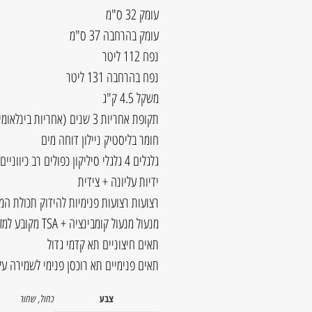
עומק 32 ס"מ
עומק בהרחבה 37 ס"מ
נפח 112 ליטר
נפח בהרחבה 131 ליטר
משקל 4.5 ק"ג
תקופת אחריות 3 שנים (אחריות בינלאומית)
חומר בליסטיק ניילון דוחה מים
גלגלים 4 גלגלי סיליקון כפולים רב כיווניים (ספינר-360 מעלות)
ידיות עליונה + צידית
רצועות רצועות פנימיות להידוק תכולת המז
מנעול מנעול קומבינציה + TSA מקובע למזוודה לנעילת הרוכסנים
תאים חיצוניים תא קדמי גדול
תאים פנימיים תא רוכסן פנימי לשמירה על
צבע
כחול
,
שחור